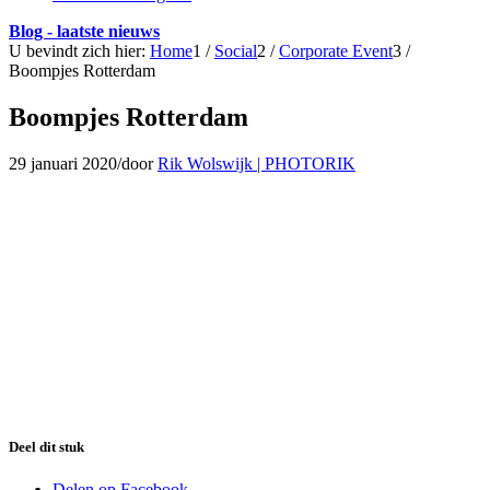
Blog - laatste nieuws
U bevindt zich hier:
Home
1
/
Social
2
/
Corporate Event
3
/
Boompjes Rotterdam
Boompjes Rotterdam
29 januari 2020
/
door
Rik Wolswijk | PHOTORIK
Deel dit stuk
Delen op Facebook