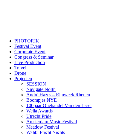
PHOTORIK
Festival Event
Corporate Event
Congress & Seminar
Live Production
Travel
Drone
Projecten
SESSION
Navigate North
André Hazes – Rijnweek Rhenen
Boompjes NYE
100 jaar Oliehandel Van den IJssel
Wella Awards
Utrecht Pride
Amsterdam Music Festival
Meadow Festival
Walibi Fright Nights