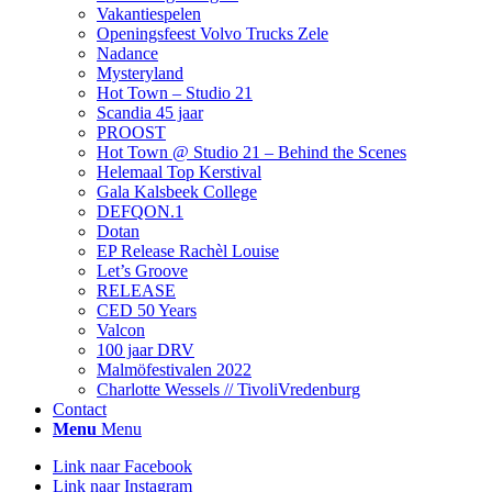
Vakantiespelen
Openingsfeest Volvo Trucks Zele
Nadance
Mysteryland
Hot Town – Studio 21
Scandia 45 jaar
PROOST
Hot Town @ Studio 21 – Behind the Scenes
Helemaal Top Kerstival
Gala Kalsbeek College
DEFQON.1
Dotan
EP Release Rachèl Louise
Let’s Groove
RELEASE
CED 50 Years
Valcon
100 jaar DRV
Malmöfestivalen 2022
Charlotte Wessels // TivoliVredenburg
Contact
Menu
Menu
Link naar Facebook
Link naar Instagram