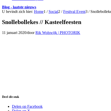
Blog - laatste nieuws
U bevindt zich hier:
Home
1
/
Social
2
/
Festival Event
3
/
Snollebolleke
Snollebollekes // Kasteelfeesten
11 januari 2020
/
door
Rik Wolswijk | PHOTORIK
Deel dit stuk
Delen op Facebook
Delen op X