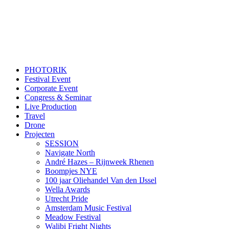
PHOTORIK
Festival Event
Corporate Event
Congress & Seminar
Live Production
Travel
Drone
Projecten
SESSION
Navigate North
André Hazes – Rijnweek Rhenen
Boompjes NYE
100 jaar Oliehandel Van den IJssel
Wella Awards
Utrecht Pride
Amsterdam Music Festival
Meadow Festival
Walibi Fright Nights