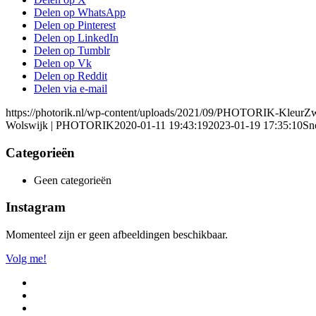
Delen op WhatsApp
Delen op Pinterest
Delen op LinkedIn
Delen op Tumblr
Delen op Vk
Delen op Reddit
Delen via e-mail
https://photorik.nl/wp-content/uploads/2021/09/PHOTORIK-KleurZ
Wolswijk | PHOTORIK
2020-01-11 19:43:19
2023-01-19 17:35:10
Sno
Categorieën
Geen categorieën
Instagram
Momenteel zijn er geen afbeeldingen beschikbaar.
Volg me!