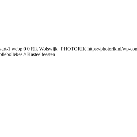
wart-1.webp
0
0
Rik Wolswijk | PHOTORIK
https://photorik.nl/wp-
llebollekes // Kasteelfeesten