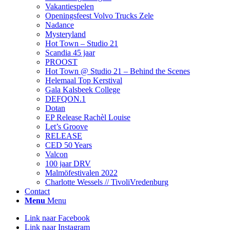
Vakantiespelen
Openingsfeest Volvo Trucks Zele
Nadance
Mysteryland
Hot Town – Studio 21
Scandia 45 jaar
PROOST
Hot Town @ Studio 21 – Behind the Scenes
Helemaal Top Kerstival
Gala Kalsbeek College
DEFQON.1
Dotan
EP Release Rachèl Louise
Let’s Groove
RELEASE
CED 50 Years
Valcon
100 jaar DRV
Malmöfestivalen 2022
Charlotte Wessels // TivoliVredenburg
Contact
Menu
Menu
Link naar Facebook
Link naar Instagram