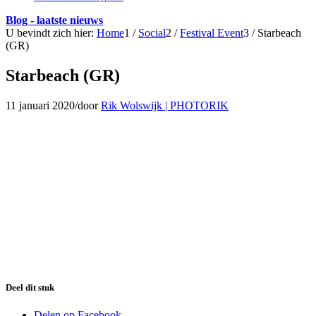
Blog - laatste nieuws
U bevindt zich hier:
Home
1
/
Social
2
/
Festival Event
3
/
Starbeach
(GR)
Starbeach (GR)
11 januari 2020
/
door
Rik Wolswijk | PHOTORIK
Deel dit stuk
Delen op Facebook