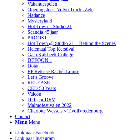
Vakantiespelen
Openingsfeest Volvo Trucks Zele
Nadance
Mysteryland
Hot Town – Studio 21
Scandia 45 jaar
PROOST
Hot Town @ Studio 21 – Behind the Scenes
Helemaal Top Kerstival
Gala Kalsbeek College
DEFQON.1
Dotan
EP Release Rachèl Louise
Let’s Groove
RELEASE
CED 50 Years
Valcon
100 jaar DRV
Malmöfestivalen 2022
Charlotte Wessels // TivoliVredenburg
Contact
Menu
Menu
Link naar Facebook
Link naar Instagram