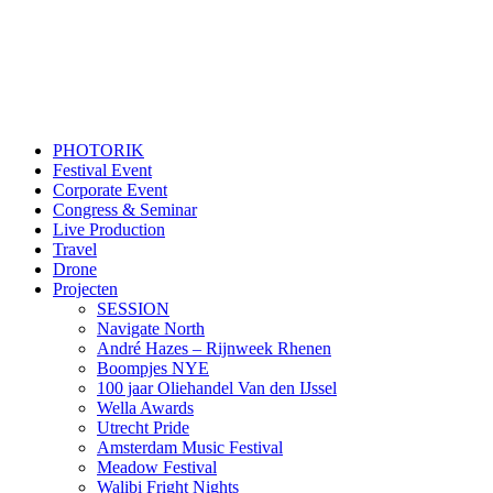
PHOTORIK
Festival Event
Corporate Event
Congress & Seminar
Live Production
Travel
Drone
Projecten
SESSION
Navigate North
André Hazes – Rijnweek Rhenen
Boompjes NYE
100 jaar Oliehandel Van den IJssel
Wella Awards
Utrecht Pride
Amsterdam Music Festival
Meadow Festival
Walibi Fright Nights