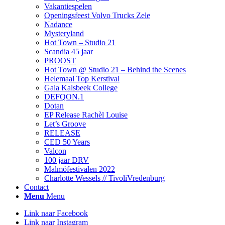
Vakantiespelen
Openingsfeest Volvo Trucks Zele
Nadance
Mysteryland
Hot Town – Studio 21
Scandia 45 jaar
PROOST
Hot Town @ Studio 21 – Behind the Scenes
Helemaal Top Kerstival
Gala Kalsbeek College
DEFQON.1
Dotan
EP Release Rachèl Louise
Let’s Groove
RELEASE
CED 50 Years
Valcon
100 jaar DRV
Malmöfestivalen 2022
Charlotte Wessels // TivoliVredenburg
Contact
Menu
Menu
Link naar Facebook
Link naar Instagram