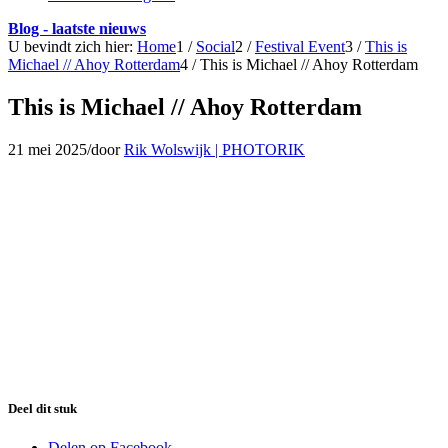
Blog - laatste nieuws
U bevindt zich hier:
Home
1
/
Social
2
/
Festival Event
3
/
This is
Michael // Ahoy Rotterdam
4
/
This is Michael // Ahoy Rotterdam
This is Michael // Ahoy Rotterdam
21 mei 2025
/
door
Rik Wolswijk | PHOTORIK
Deel dit stuk
Delen op Facebook