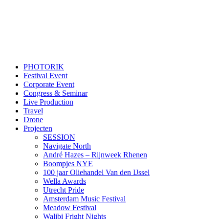
PHOTORIK
Festival Event
Corporate Event
Congress & Seminar
Live Production
Travel
Drone
Projecten
SESSION
Navigate North
André Hazes – Rijnweek Rhenen
Boompjes NYE
100 jaar Oliehandel Van den IJssel
Wella Awards
Utrecht Pride
Amsterdam Music Festival
Meadow Festival
Walibi Fright Nights