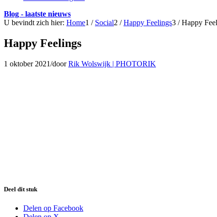
Blog - laatste nieuws
U bevindt zich hier:
Home
1
/
Social
2
/
Happy Feelings
3
/
Happy Feel
Happy Feelings
1 oktober 2021
/
door
Rik Wolswijk | PHOTORIK
Deel dit stuk
Delen op Facebook
Delen op X