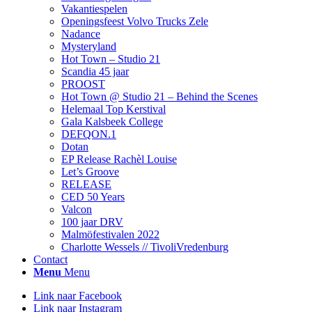
Vakantiespelen
Openingsfeest Volvo Trucks Zele
Nadance
Mysteryland
Hot Town – Studio 21
Scandia 45 jaar
PROOST
Hot Town @ Studio 21 – Behind the Scenes
Helemaal Top Kerstival
Gala Kalsbeek College
DEFQON.1
Dotan
EP Release Rachèl Louise
Let’s Groove
RELEASE
CED 50 Years
Valcon
100 jaar DRV
Malmöfestivalen 2022
Charlotte Wessels // TivoliVredenburg
Contact
Menu
Menu
Link naar Facebook
Link naar Instagram