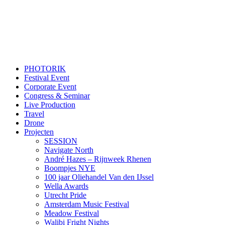
PHOTORIK
Festival Event
Corporate Event
Congress & Seminar
Live Production
Travel
Drone
Projecten
SESSION
Navigate North
André Hazes – Rijnweek Rhenen
Boompjes NYE
100 jaar Oliehandel Van den IJssel
Wella Awards
Utrecht Pride
Amsterdam Music Festival
Meadow Festival
Walibi Fright Nights