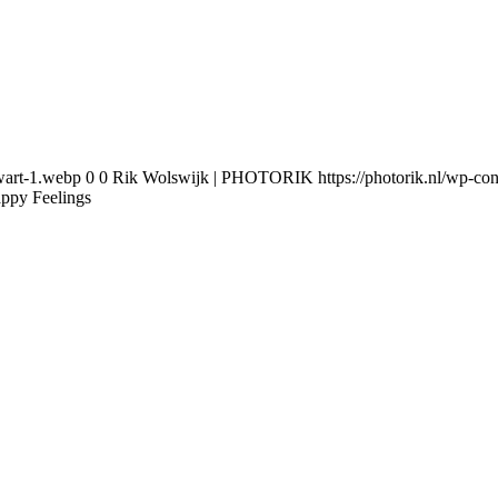
wart-1.webp
0
0
Rik Wolswijk | PHOTORIK
https://photorik.nl/wp-
ppy Feelings