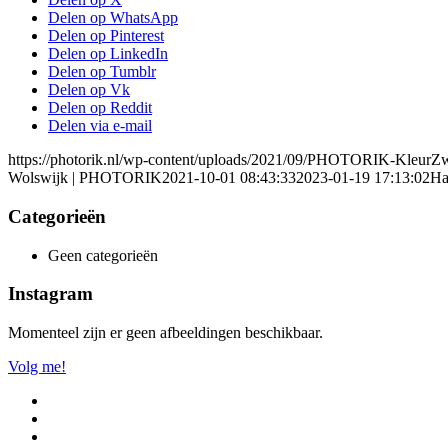
Delen op WhatsApp
Delen op Pinterest
Delen op LinkedIn
Delen op Tumblr
Delen op Vk
Delen op Reddit
Delen via e-mail
https://photorik.nl/wp-content/uploads/2021/09/PHOTORIK-KleurZ
Wolswijk | PHOTORIK
2021-10-01 08:43:33
2023-01-19 17:13:02
Ha
Categorieën
Geen categorieën
Instagram
Momenteel zijn er geen afbeeldingen beschikbaar.
Volg me!