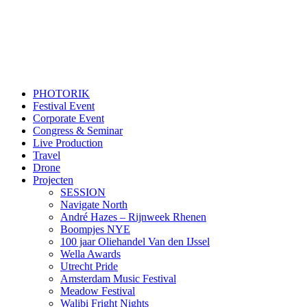
PHOTORIK
Festival Event
Corporate Event
Congress & Seminar
Live Production
Travel
Drone
Projecten
SESSION
Navigate North
André Hazes – Rijnweek Rhenen
Boompjes NYE
100 jaar Oliehandel Van den IJssel
Wella Awards
Utrecht Pride
Amsterdam Music Festival
Meadow Festival
Walibi Fright Nights