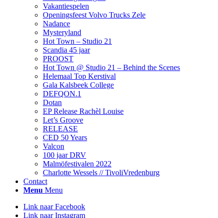
Vakantiespelen
Openingsfeest Volvo Trucks Zele
Nadance
Mysteryland
Hot Town – Studio 21
Scandia 45 jaar
PROOST
Hot Town @ Studio 21 – Behind the Scenes
Helemaal Top Kerstival
Gala Kalsbeek College
DEFQON.1
Dotan
EP Release Rachèl Louise
Let’s Groove
RELEASE
CED 50 Years
Valcon
100 jaar DRV
Malmöfestivalen 2022
Charlotte Wessels // TivoliVredenburg
Contact
Menu
Menu
Link naar Facebook
Link naar Instagram