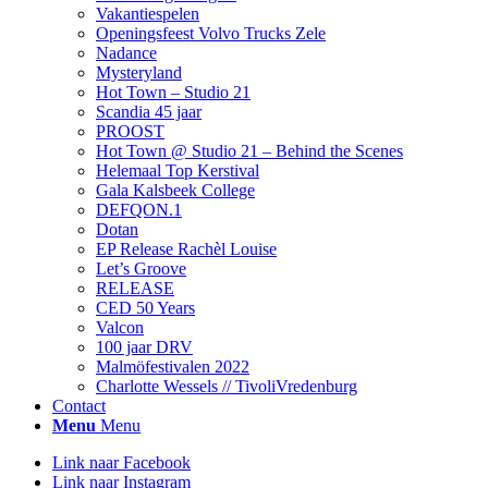
Vakantiespelen
Openingsfeest Volvo Trucks Zele
Nadance
Mysteryland
Hot Town – Studio 21
Scandia 45 jaar
PROOST
Hot Town @ Studio 21 – Behind the Scenes
Helemaal Top Kerstival
Gala Kalsbeek College
DEFQON.1
Dotan
EP Release Rachèl Louise
Let’s Groove
RELEASE
CED 50 Years
Valcon
100 jaar DRV
Malmöfestivalen 2022
Charlotte Wessels // TivoliVredenburg
Contact
Menu
Menu
Link naar Facebook
Link naar Instagram