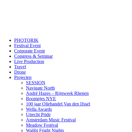
PHOTORIK
Festival Event
Corporate Event
Congress & Seminar
Live Production
Travel
Drone
Projecten
SESSION
Navigate North
André Hazes – Rijnweek Rhenen
Boompjes NYE
100 jaar Oliehandel Van den IJssel
Wella Awards
Utrecht Pride
Amsterdam Music Festival
Meadow Festival
Walibi Fright Nights