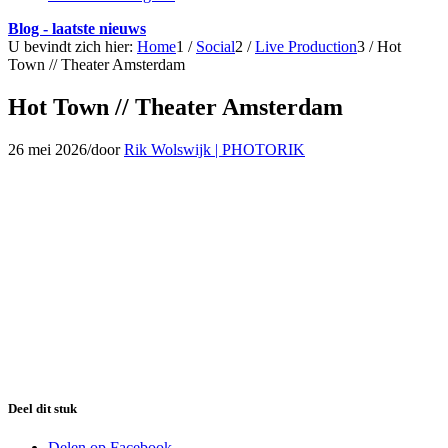
Blog - laatste nieuws
U bevindt zich hier:
Home
1
/
Social
2
/
Live Production
3
/
Hot
Town // Theater Amsterdam
Hot Town // Theater Amsterdam
26 mei 2026
/
door
Rik Wolswijk | PHOTORIK
Deel dit stuk
Delen op Facebook