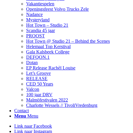
Vakantiespelen
Openingsfeest Volvo Trucks Zele
Nadance
Mysteryland
Hot Town – Studio 21
Scandia 45 jaar
PROOST
Hot Town @ Studio 21 – Behind the Scenes
Helemaal Top Kerstival
Gala Kalsbeek College
DEFQON.1
Dotan
EP Release Rachèl Louise
Let’s Groove
RELEASE
CED 50 Years
Valcon
100 jaar DRV
Malmöfestivalen 2022
Charlotte Wessels // TivoliVredenburg
Contact
Menu
Menu
Link naar Facebook
Link naar Instagram