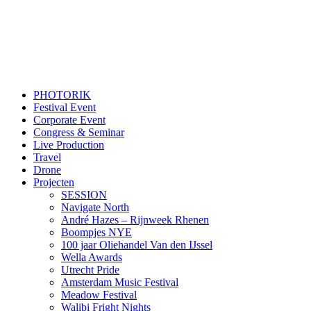
PHOTORIK
Festival Event
Corporate Event
Congress & Seminar
Live Production
Travel
Drone
Projecten
SESSION
Navigate North
André Hazes – Rijnweek Rhenen
Boompjes NYE
100 jaar Oliehandel Van den IJssel
Wella Awards
Utrecht Pride
Amsterdam Music Festival
Meadow Festival
Walibi Fright Nights