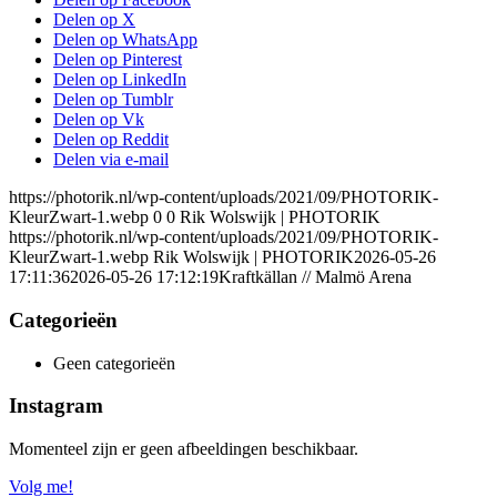
Delen op X
Delen op WhatsApp
Delen op Pinterest
Delen op LinkedIn
Delen op Tumblr
Delen op Vk
Delen op Reddit
Delen via e-mail
https://photorik.nl/wp-content/uploads/2021/09/PHOTORIK-
KleurZwart-1.webp
0
0
Rik Wolswijk | PHOTORIK
https://photorik.nl/wp-content/uploads/2021/09/PHOTORIK-
KleurZwart-1.webp
Rik Wolswijk | PHOTORIK
2026-05-26
17:11:36
2026-05-26 17:12:19
Kraftkällan // Malmö Arena
Categorieën
Geen categorieën
Instagram
Momenteel zijn er geen afbeeldingen beschikbaar.
Volg me!