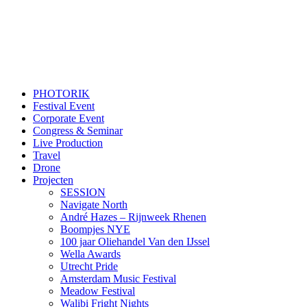
PHOTORIK
Festival Event
Corporate Event
Congress & Seminar
Live Production
Travel
Drone
Projecten
SESSION
Navigate North
André Hazes – Rijnweek Rhenen
Boompjes NYE
100 jaar Oliehandel Van den IJssel
Wella Awards
Utrecht Pride
Amsterdam Music Festival
Meadow Festival
Walibi Fright Nights