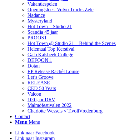
Vakantiespelen
Openingsfeest Volvo Trucks Zele
Nadance
Mysteryland
Hot Town – Studio 21
Scandia 45 jaar
PROOST
Hot Town @ Studio 21 – Behind the Scenes
Helemaal Top Kerstival
Gala Kalsbeek College
DEFQON.1
Dotan
EP Release Rachèl Louise
Let’s Groove
RELEASE
CED 50 Years
Valcon
100 jaar DRV
Malmöfestivalen 2022
Charlotte Wessels // TivoliVredenburg
Contact
Menu
Menu
Link naar Facebook
Link naar Instagram