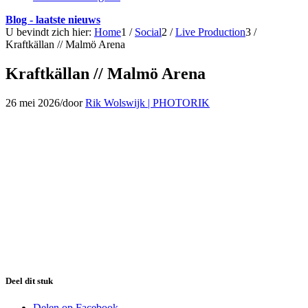
Blog - laatste nieuws
U bevindt zich hier:
Home
1
/
Social
2
/
Live Production
3
/
Kraftkällan // Malmö Arena
Kraftkällan // Malmö Arena
26 mei 2026
/
door
Rik Wolswijk | PHOTORIK
Deel dit stuk
Delen op Facebook