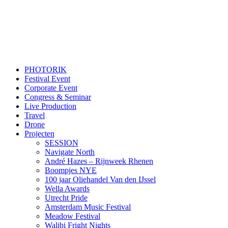
PHOTORIK
Festival Event
Corporate Event
Congress & Seminar
Live Production
Travel
Drone
Projecten
SESSION
Navigate North
André Hazes – Rijnweek Rhenen
Boompjes NYE
100 jaar Oliehandel Van den IJssel
Wella Awards
Utrecht Pride
Amsterdam Music Festival
Meadow Festival
Walibi Fright Nights