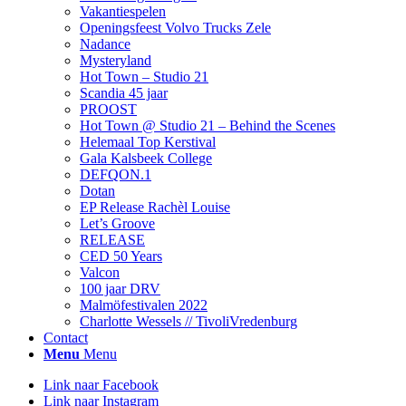
Vakantiespelen
Openingsfeest Volvo Trucks Zele
Nadance
Mysteryland
Hot Town – Studio 21
Scandia 45 jaar
PROOST
Hot Town @ Studio 21 – Behind the Scenes
Helemaal Top Kerstival
Gala Kalsbeek College
DEFQON.1
Dotan
EP Release Rachèl Louise
Let’s Groove
RELEASE
CED 50 Years
Valcon
100 jaar DRV
Malmöfestivalen 2022
Charlotte Wessels // TivoliVredenburg
Contact
Menu
Menu
Link naar Facebook
Link naar Instagram