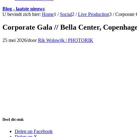
Blog - laatste nieuws
U bevindt zich hier:
Home
1
/
Social
2
/
Live Production
3
/
Corporate 
Corporate Gala // Bella Center, Copenhag
25 mei 2026
/
door
Rik Wolswijk | PHOTORIK
Deel dit stuk
Delen op Facebook
Delen op X