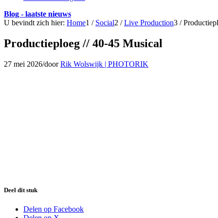
Blog - laatste nieuws
U bevindt zich hier:
Home
1
/
Social
2
/
Live Production
3
/
Productiep
Productieploeg // 40-45 Musical
27 mei 2026
/
door
Rik Wolswijk | PHOTORIK
Deel dit stuk
Delen op Facebook
Delen op X