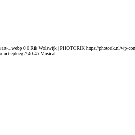
wart-1.webp
0
0
Rik Wolswijk | PHOTORIK
https://photorik.nl/wp-
oductieploeg // 40-45 Musical