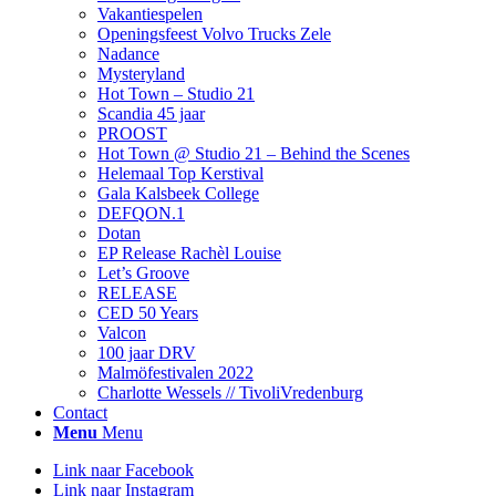
Vakantiespelen
Openingsfeest Volvo Trucks Zele
Nadance
Mysteryland
Hot Town – Studio 21
Scandia 45 jaar
PROOST
Hot Town @ Studio 21 – Behind the Scenes
Helemaal Top Kerstival
Gala Kalsbeek College
DEFQON.1
Dotan
EP Release Rachèl Louise
Let’s Groove
RELEASE
CED 50 Years
Valcon
100 jaar DRV
Malmöfestivalen 2022
Charlotte Wessels // TivoliVredenburg
Contact
Menu
Menu
Link naar Facebook
Link naar Instagram