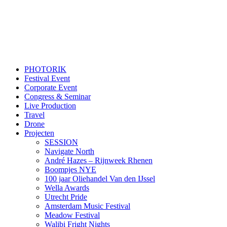
PHOTORIK
Festival Event
Corporate Event
Congress & Seminar
Live Production
Travel
Drone
Projecten
SESSION
Navigate North
André Hazes – Rijnweek Rhenen
Boompjes NYE
100 jaar Oliehandel Van den IJssel
Wella Awards
Utrecht Pride
Amsterdam Music Festival
Meadow Festival
Walibi Fright Nights