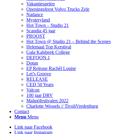
Vakantiespelen
Openingsfeest Volvo Trucks Zele
Nadance
Mysteryland
Hot Town – Studio 21
Scandia 45 jaar
PROOST
Hot Town @ Studio 21 – Behind the Scenes
Helemaal Top Kerstival
Gala Kalsbeek College
DEFQON.1
Dotan
EP Release Rachèl Louise
Let’s Groove
RELEASE
CED 50 Years
Valcon
100 jaar DRV
Malmöfestivalen 2022
Charlotte Wessels // TivoliVredenburg
Contact
Menu
Menu
Link naar Facebook
Link naar Instagram