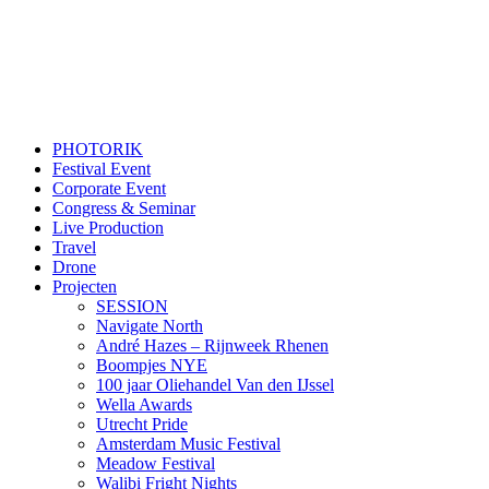
PHOTORIK
Festival Event
Corporate Event
Congress & Seminar
Live Production
Travel
Drone
Projecten
SESSION
Navigate North
André Hazes – Rijnweek Rhenen
Boompjes NYE
100 jaar Oliehandel Van den IJssel
Wella Awards
Utrecht Pride
Amsterdam Music Festival
Meadow Festival
Walibi Fright Nights