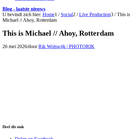
Blog - laatste nieuws
U bevindt zich hier:
Home
1
/
Social
2
/
Live Production
3
/
This is
Michael // Ahoy, Rotterdam
This is Michael // Ahoy, Rotterdam
26 mei 2026
/
door
Rik Wolswijk | PHOTORIK
Deel dit stuk
Delen op Facebook