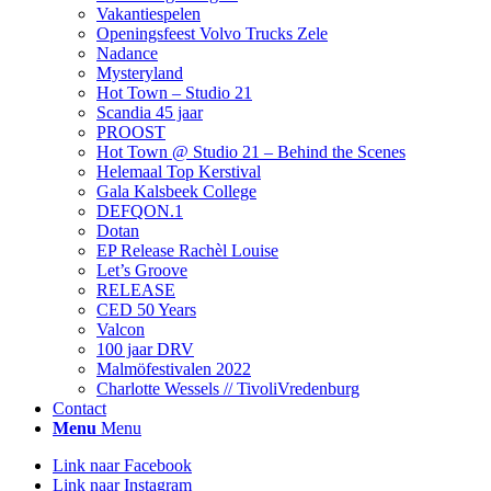
Vakantiespelen
Openingsfeest Volvo Trucks Zele
Nadance
Mysteryland
Hot Town – Studio 21
Scandia 45 jaar
PROOST
Hot Town @ Studio 21 – Behind the Scenes
Helemaal Top Kerstival
Gala Kalsbeek College
DEFQON.1
Dotan
EP Release Rachèl Louise
Let’s Groove
RELEASE
CED 50 Years
Valcon
100 jaar DRV
Malmöfestivalen 2022
Charlotte Wessels // TivoliVredenburg
Contact
Menu
Menu
Link naar Facebook
Link naar Instagram