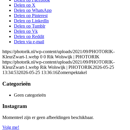
Delen op X
Delen op WhatsApp
Delen op Pinterest
Delen op LinkedIn
Delen op Tumblr
Delen op Vk
Delen op Reddit
Delen via e-mail
https://photorik.nl/wp-content/uploads/2021/09/PHOTORIK-
KleurZwart-1.webp
0
0
Rik Wolswijk | PHOTORIK
https://photorik.nl/wp-content/uploads/2021/09/PHOTORIK-
KleurZwart-1.webp
Rik Wolswijk | PHOTORIK
2026-05-25
13:34:53
2026-05-25 13:36:16
Zomerspektakel
Categorieën
Geen categorieën
Instagram
Momenteel zijn er geen afbeeldingen beschikbaar.
Volg me!