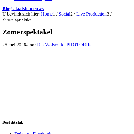
Blog - laatste nieuws
U bevindt zich hier:
Home
1
/
Social
2
/
Live Production
3
/
Zomerspektakel
Zomerspektakel
25 mei 2026
/
door
Rik Wolswijk | PHOTORIK
Deel dit stuk
Delen op Facebook