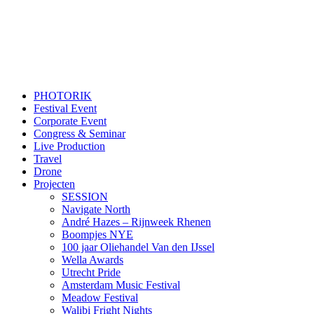
PHOTORIK
Festival Event
Corporate Event
Congress & Seminar
Live Production
Travel
Drone
Projecten
SESSION
Navigate North
André Hazes – Rijnweek Rhenen
Boompjes NYE
100 jaar Oliehandel Van den IJssel
Wella Awards
Utrecht Pride
Amsterdam Music Festival
Meadow Festival
Walibi Fright Nights