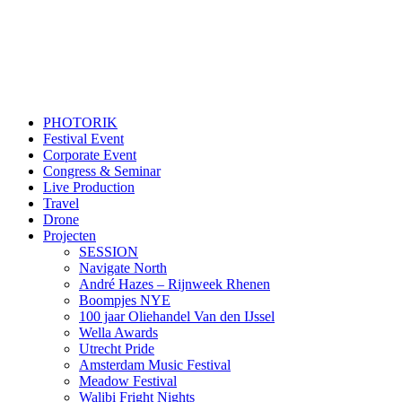
PHOTORIK
Festival Event
Corporate Event
Congress & Seminar
Live Production
Travel
Drone
Projecten
SESSION
Navigate North
André Hazes – Rijnweek Rhenen
Boompjes NYE
100 jaar Oliehandel Van den IJssel
Wella Awards
Utrecht Pride
Amsterdam Music Festival
Meadow Festival
Walibi Fright Nights