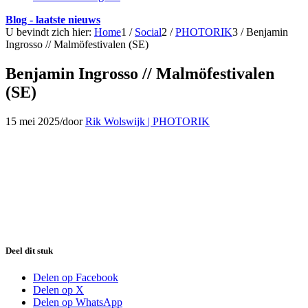
Blog - laatste nieuws
U bevindt zich hier:
Home
1
/
Social
2
/
PHOTORIK
3
/
Benjamin
Ingrosso // Malmöfestivalen (SE)
Benjamin Ingrosso // Malmöfestivalen
(SE)
15 mei 2025
/
door
Rik Wolswijk | PHOTORIK
Deel dit stuk
Delen op Facebook
Delen op X
Delen op WhatsApp