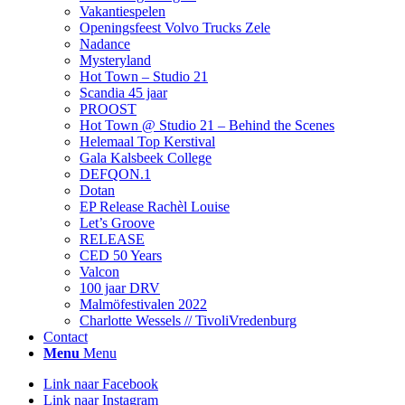
Vakantiespelen
Openingsfeest Volvo Trucks Zele
Nadance
Mysteryland
Hot Town – Studio 21
Scandia 45 jaar
PROOST
Hot Town @ Studio 21 – Behind the Scenes
Helemaal Top Kerstival
Gala Kalsbeek College
DEFQON.1
Dotan
EP Release Rachèl Louise
Let’s Groove
RELEASE
CED 50 Years
Valcon
100 jaar DRV
Malmöfestivalen 2022
Charlotte Wessels // TivoliVredenburg
Contact
Menu
Menu
Link naar Facebook
Link naar Instagram