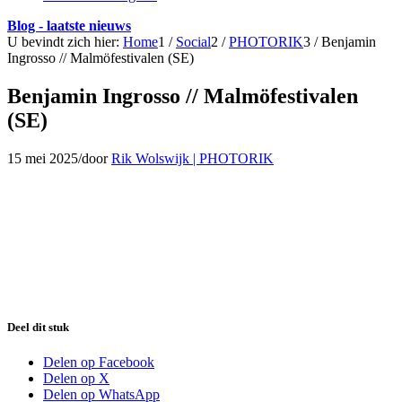
Blog - laatste nieuws
U bevindt zich hier:
Home
1
/
Social
2
/
PHOTORIK
3
/
Benjamin
Ingrosso // Malmöfestivalen (SE)
Benjamin Ingrosso // Malmöfestivalen
(SE)
15 mei 2025
/
door
Rik Wolswijk | PHOTORIK
Deel dit stuk
Delen op Facebook
Delen op X
Delen op WhatsApp