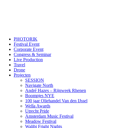
PHOTORIK
Festival Event
Corporate Event
Congress & Seminar
Live Production
Travel
Drone
Projecten
SESSION
Navigate North
André Hazes – Rijnweek Rhenen
Boompjes NYE
100 jaar Oliehandel Van den IJssel
Wella Awards
Utrecht Pride
Amsterdam Music Festival
Meadow Festival
Walibi Fright Nights