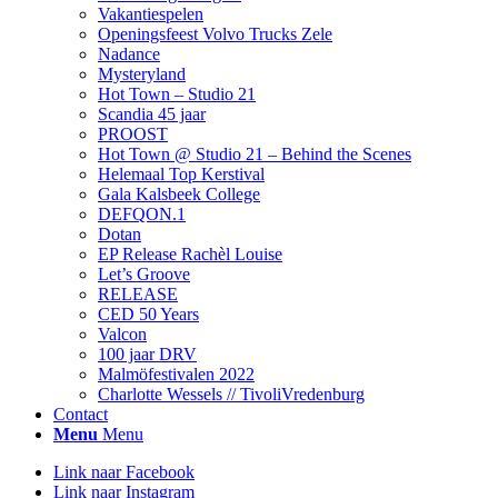
Vakantiespelen
Openingsfeest Volvo Trucks Zele
Nadance
Mysteryland
Hot Town – Studio 21
Scandia 45 jaar
PROOST
Hot Town @ Studio 21 – Behind the Scenes
Helemaal Top Kerstival
Gala Kalsbeek College
DEFQON.1
Dotan
EP Release Rachèl Louise
Let’s Groove
RELEASE
CED 50 Years
Valcon
100 jaar DRV
Malmöfestivalen 2022
Charlotte Wessels // TivoliVredenburg
Contact
Menu
Menu
Link naar Facebook
Link naar Instagram