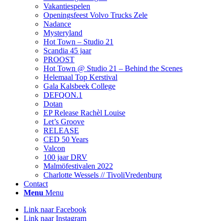
Vakantiespelen
Openingsfeest Volvo Trucks Zele
Nadance
Mysteryland
Hot Town – Studio 21
Scandia 45 jaar
PROOST
Hot Town @ Studio 21 – Behind the Scenes
Helemaal Top Kerstival
Gala Kalsbeek College
DEFQON.1
Dotan
EP Release Rachèl Louise
Let’s Groove
RELEASE
CED 50 Years
Valcon
100 jaar DRV
Malmöfestivalen 2022
Charlotte Wessels // TivoliVredenburg
Contact
Menu
Menu
Link naar Facebook
Link naar Instagram