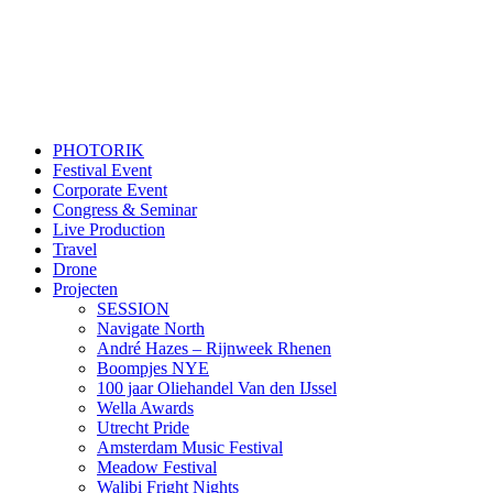
PHOTORIK
Festival Event
Corporate Event
Congress & Seminar
Live Production
Travel
Drone
Projecten
SESSION
Navigate North
André Hazes – Rijnweek Rhenen
Boompjes NYE
100 jaar Oliehandel Van den IJssel
Wella Awards
Utrecht Pride
Amsterdam Music Festival
Meadow Festival
Walibi Fright Nights