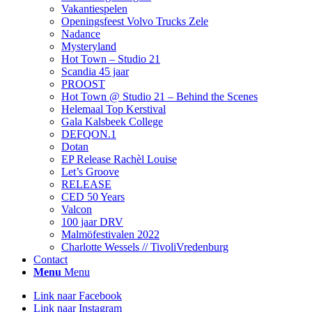
Vakantiespelen
Openingsfeest Volvo Trucks Zele
Nadance
Mysteryland
Hot Town – Studio 21
Scandia 45 jaar
PROOST
Hot Town @ Studio 21 – Behind the Scenes
Helemaal Top Kerstival
Gala Kalsbeek College
DEFQON.1
Dotan
EP Release Rachèl Louise
Let’s Groove
RELEASE
CED 50 Years
Valcon
100 jaar DRV
Malmöfestivalen 2022
Charlotte Wessels // TivoliVredenburg
Contact
Menu
Menu
Link naar Facebook
Link naar Instagram