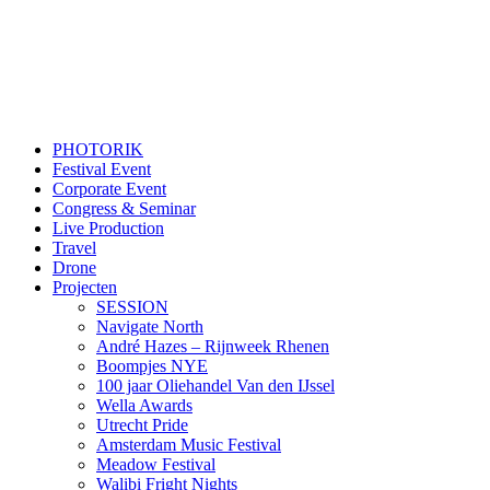
PHOTORIK
Festival Event
Corporate Event
Congress & Seminar
Live Production
Travel
Drone
Projecten
SESSION
Navigate North
André Hazes – Rijnweek Rhenen
Boompjes NYE
100 jaar Oliehandel Van den IJssel
Wella Awards
Utrecht Pride
Amsterdam Music Festival
Meadow Festival
Walibi Fright Nights