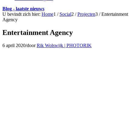
Blog - laatste nieuws
U bevindt zich hier:
Home
1
/
Social
2
/
Projecten
3
/
Entertainment
Agency
Entertainment Agency
6 april 2020
/
door
Rik Wolswijk | PHOTORIK