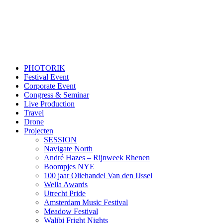
PHOTORIK
Festival Event
Corporate Event
Congress & Seminar
Live Production
Travel
Drone
Projecten
SESSION
Navigate North
André Hazes – Rijnweek Rhenen
Boompjes NYE
100 jaar Oliehandel Van den IJssel
Wella Awards
Utrecht Pride
Amsterdam Music Festival
Meadow Festival
Walibi Fright Nights