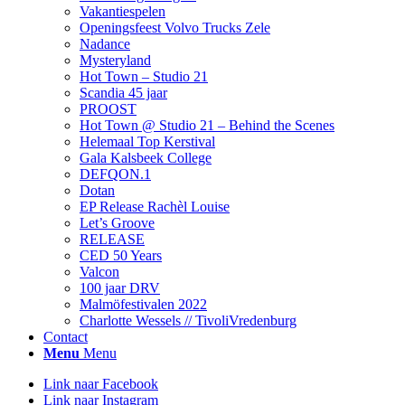
Vakantiespelen
Openingsfeest Volvo Trucks Zele
Nadance
Mysteryland
Hot Town – Studio 21
Scandia 45 jaar
PROOST
Hot Town @ Studio 21 – Behind the Scenes
Helemaal Top Kerstival
Gala Kalsbeek College
DEFQON.1
Dotan
EP Release Rachèl Louise
Let’s Groove
RELEASE
CED 50 Years
Valcon
100 jaar DRV
Malmöfestivalen 2022
Charlotte Wessels // TivoliVredenburg
Contact
Menu
Menu
Link naar Facebook
Link naar Instagram