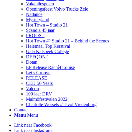
Vakantiespelen
Openingsfeest Volvo Trucks Zele
Nadance
Mysteryland
Hot Town – Studio 21
Scandia 45 jaar
PROOST
Hot Town @ Studio 21 – Behind the Scenes
Helemaal Top Kerstival
Gala Kalsbeek College
DEFQON.1
Dotan
EP Release Rachèl Louise
Let’s Groove
RELEASE
CED 50 Years
Valcon
100 jaar DRV
Malmöfestivalen 2022
Charlotte Wessels // TivoliVredenburg
Contact
Menu
Menu
Link naar Facebook
Link naar Instagram