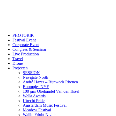
PHOTORIK
Festival Event
Corporate Event
Congress & Seminar
Live Production
Travel
Drone
Projecten
SESSION
Navigate North
André Hazes – Rijnweek Rhenen
Boompjes NYE
100 jaar Oliehandel Van den IJssel
Wella Awards
Utrecht Pride
Amsterdam Music Festival
Meadow Festival
Walibi Fright Nights