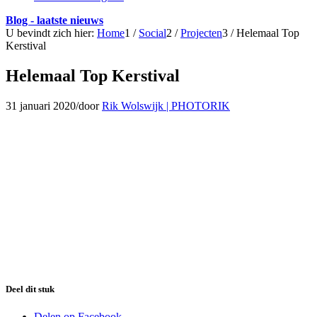
Blog - laatste nieuws
U bevindt zich hier:
Home
1
/
Social
2
/
Projecten
3
/
Helemaal Top
Kerstival
Helemaal Top Kerstival
31 januari 2020
/
door
Rik Wolswijk | PHOTORIK
Deel dit stuk
Delen op Facebook