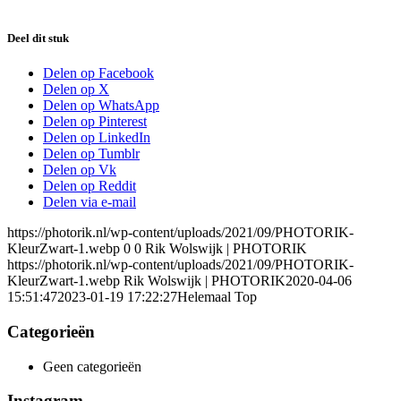
Deel dit stuk
Delen op Facebook
Delen op X
Delen op WhatsApp
Delen op Pinterest
Delen op LinkedIn
Delen op Tumblr
Delen op Vk
Delen op Reddit
Delen via e-mail
https://photorik.nl/wp-content/uploads/2021/09/PHOTORIK-
KleurZwart-1.webp
0
0
Rik Wolswijk | PHOTORIK
https://photorik.nl/wp-content/uploads/2021/09/PHOTORIK-
KleurZwart-1.webp
Rik Wolswijk | PHOTORIK
2020-04-06
15:51:47
2023-01-19 17:22:27
Helemaal Top
Categorieën
Geen categorieën
Instagram