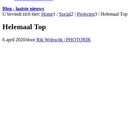
Blog - laatste nieuws
U bevindt zich hier:
Home
1
/
Social
2
/
Projecten
3
/
Helemaal Top
Helemaal Top
6 april 2020
/
door
Rik Wolswijk | PHOTORIK