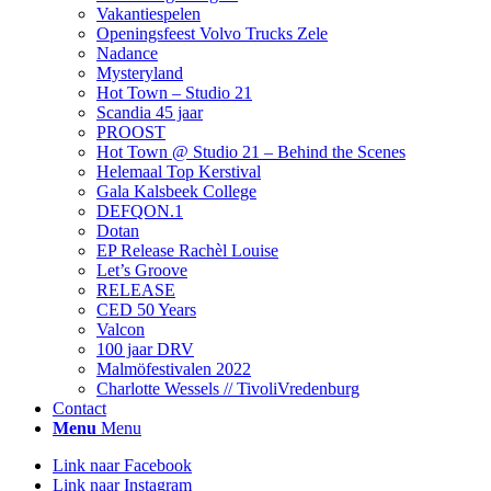
Vakantiespelen
Openingsfeest Volvo Trucks Zele
Nadance
Mysteryland
Hot Town – Studio 21
Scandia 45 jaar
PROOST
Hot Town @ Studio 21 – Behind the Scenes
Helemaal Top Kerstival
Gala Kalsbeek College
DEFQON.1
Dotan
EP Release Rachèl Louise
Let’s Groove
RELEASE
CED 50 Years
Valcon
100 jaar DRV
Malmöfestivalen 2022
Charlotte Wessels // TivoliVredenburg
Contact
Menu
Menu
Link naar Facebook
Link naar Instagram