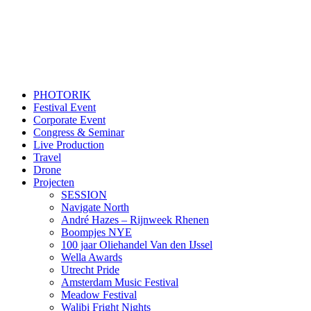
PHOTORIK
Festival Event
Corporate Event
Congress & Seminar
Live Production
Travel
Drone
Projecten
SESSION
Navigate North
André Hazes – Rijnweek Rhenen
Boompjes NYE
100 jaar Oliehandel Van den IJssel
Wella Awards
Utrecht Pride
Amsterdam Music Festival
Meadow Festival
Walibi Fright Nights