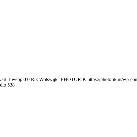
wart-1.webp
0
0
Rik Wolswijk | PHOTORIK
https://photorik.nl/wp-
dio 538