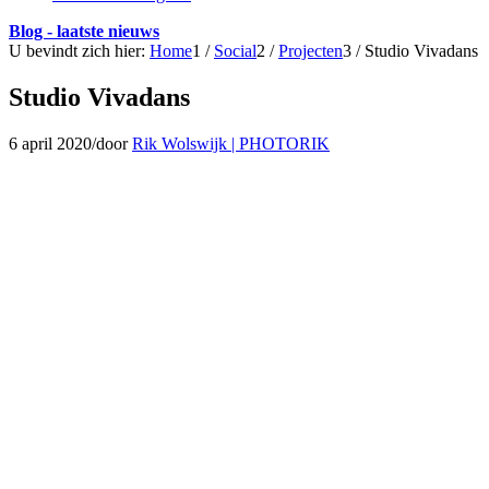
Blog - laatste nieuws
U bevindt zich hier:
Home
1
/
Social
2
/
Projecten
3
/
Studio Vivadans
Studio Vivadans
6 april 2020
/
door
Rik Wolswijk | PHOTORIK