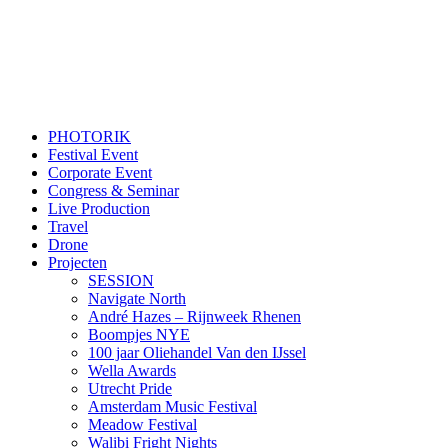
PHOTORIK
Festival Event
Corporate Event
Congress & Seminar
Live Production
Travel
Drone
Projecten
SESSION
Navigate North
André Hazes – Rijnweek Rhenen
Boompjes NYE
100 jaar Oliehandel Van den IJssel
Wella Awards
Utrecht Pride
Amsterdam Music Festival
Meadow Festival
Walibi Fright Nights