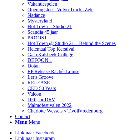
Vakantiespelen
Openingsfeest Volvo Trucks Zele
Nadance
Mysteryland
Hot Town – Studio 21
Scandia 45 jaar
PROOST
Hot Town @ Studio 21 – Behind the Scenes
Helemaal Top Kerstival
Gala Kalsbeek College
DEFQON.1
Dotan
EP Release Rachèl Louise
Let’s Groove
RELEASE
CED 50 Years
Valcon
100 jaar DRV
Malmöfestivalen 2022
Charlotte Wessels // TivoliVredenburg
Contact
Menu
Menu
Link naar Facebook
Link naar Instagram