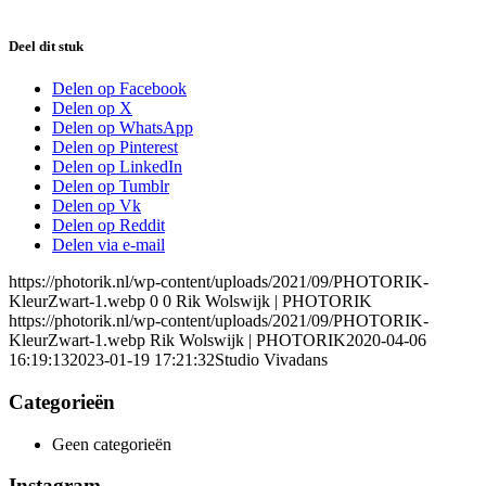
Deel dit stuk
Delen op Facebook
Delen op X
Delen op WhatsApp
Delen op Pinterest
Delen op LinkedIn
Delen op Tumblr
Delen op Vk
Delen op Reddit
Delen via e-mail
https://photorik.nl/wp-content/uploads/2021/09/PHOTORIK-
KleurZwart-1.webp
0
0
Rik Wolswijk | PHOTORIK
https://photorik.nl/wp-content/uploads/2021/09/PHOTORIK-
KleurZwart-1.webp
Rik Wolswijk | PHOTORIK
2020-04-06
16:19:13
2023-01-19 17:21:32
Studio Vivadans
Categorieën
Geen categorieën
Instagram