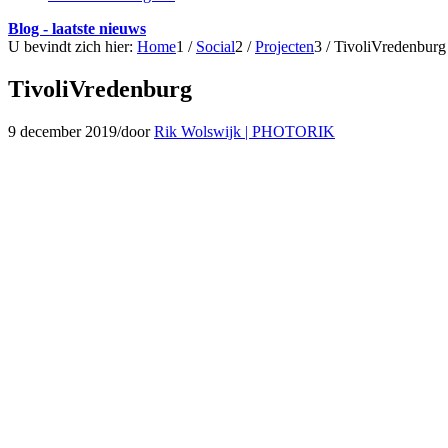
Blog - laatste nieuws
U bevindt zich hier:
Home
1
/
Social
2
/
Projecten
3
/
TivoliVredenburg
TivoliVredenburg
9 december 2019
/
door
Rik Wolswijk | PHOTORIK