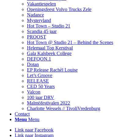
Vakantiespelen
Openingsfeest Volvo Trucks Zele
Nadance
Mysteryland
Hot Town – Studio 21
Scandia 45 jaar
PROOST
Hot Town @ Studio 21 – Behind the Scenes
Helemaal Top Kerstival
Gala Kalsbeek College
DEFQON.1
Dotan
EP Release Rachèl Louise
Let’s Groove
RELEASE
CED 50 Years
Valcon
100 jaar DRV
Malmöfestivalen 2022
Charlotte Wessels // TivoliVredenburg
Contact
Menu
Menu
Link naar Facebook
Link naar Instagram