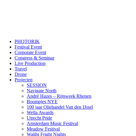
PHOTORIK
Festival Event
Corporate Event
Congress & Seminar
Live Production
Travel
Drone
Projecten
SESSION
Navigate North
André Hazes – Rijnweek Rhenen
Boompjes NYE
100 jaar Oliehandel Van den IJssel
Wella Awards
Utrecht Pride
Amsterdam Music Festival
Meadow Festival
Walibi Fright Nights