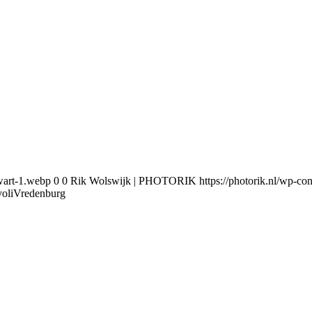
wart-1.webp
0
0
Rik Wolswijk | PHOTORIK
https://photorik.nl/wp-
voliVredenburg