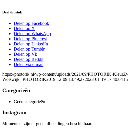
Deel dit stuk
Delen op Facebook
Delen op X
Delen op WhatsApp
Delen op Pinterest
Delen op LinkedIn
Delen op Tumblr
Delen op Vk
Delen op Reddit
Delen via e-mail
https://photorik.nl/wp-content/uploads/2021/09/PHOTORIK-KleurZ
Wolswijk | PHOTORIK
2019-12-09 13:49:27
2023-01-19 17:40:04
Ti
Categorieën
Geen categorieën
Instagram
Momenteel zijn er geen afbeeldingen beschikbaar.