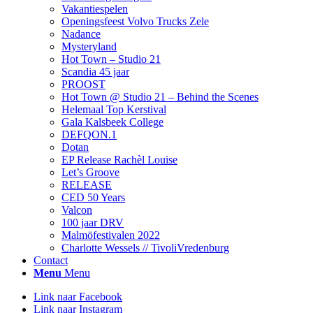
Vakantiespelen
Openingsfeest Volvo Trucks Zele
Nadance
Mysteryland
Hot Town – Studio 21
Scandia 45 jaar
PROOST
Hot Town @ Studio 21 – Behind the Scenes
Helemaal Top Kerstival
Gala Kalsbeek College
DEFQON.1
Dotan
EP Release Rachèl Louise
Let’s Groove
RELEASE
CED 50 Years
Valcon
100 jaar DRV
Malmöfestivalen 2022
Charlotte Wessels // TivoliVredenburg
Contact
Menu
Menu
Link naar Facebook
Link naar Instagram