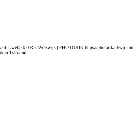
wart-1.webp
0
0
Rik Wolswijk | PHOTORIK
https://photorik.nl/wp-
nken Tylösand