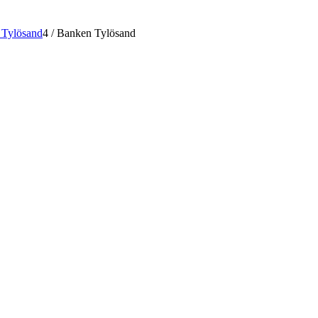
 Tylösand
4
/
Banken Tylösand