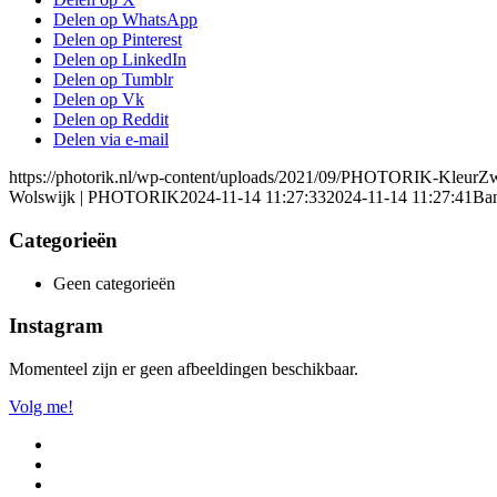
Delen op WhatsApp
Delen op Pinterest
Delen op LinkedIn
Delen op Tumblr
Delen op Vk
Delen op Reddit
Delen via e-mail
https://photorik.nl/wp-content/uploads/2021/09/PHOTORIK-KleurZ
Wolswijk | PHOTORIK
2024-11-14 11:27:33
2024-11-14 11:27:41
Ba
Categorieën
Geen categorieën
Instagram
Momenteel zijn er geen afbeeldingen beschikbaar.
Volg me!