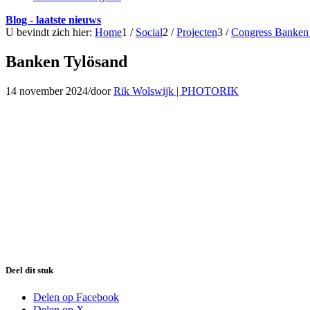
Blog - laatste nieuws
U bevindt zich hier:
Home
1
/
Social
2
/
Projecten
3
/
Congress Banken
Banken Tylösand
14 november 2024
/
door
Rik Wolswijk | PHOTORIK
Deel dit stuk
Delen op Facebook
Delen op X