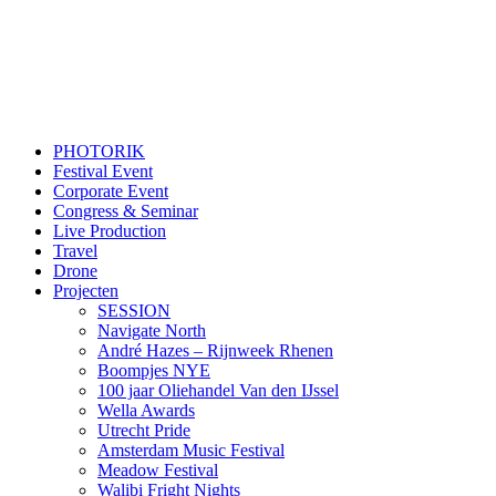
PHOTORIK
Festival Event
Corporate Event
Congress & Seminar
Live Production
Travel
Drone
Projecten
SESSION
Navigate North
André Hazes – Rijnweek Rhenen
Boompjes NYE
100 jaar Oliehandel Van den IJssel
Wella Awards
Utrecht Pride
Amsterdam Music Festival
Meadow Festival
Walibi Fright Nights