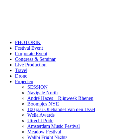
PHOTORIK
Festival Event
Corporate Event
Congress & Seminar
Live Production
Travel
Drone
Projecten
SESSION
Navigate North
André Hazes – Rijnweek Rhenen
Boompjes NYE
100 jaar Oliehandel Van den IJssel
Wella Awards
Utrecht Pride
Amsterdam Music Festival
Meadow Festival
Walibi Fright Nights