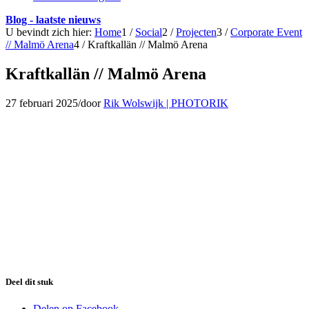
Blog - laatste nieuws
U bevindt zich hier:
Home
1
/
Social
2
/
Projecten
3
/
Corporate Event
// Malmö Arena
4
/
Kraftkallän // Malmö Arena
Kraftkallän // Malmö Arena
27 februari 2025
/
door
Rik Wolswijk | PHOTORIK
Deel dit stuk
Delen op Facebook