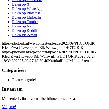
Delen op X
Delen op WhatsApp
Delen op Pinterest
Delen op LinkedIn
Delen op Tumblr
Delen op Vk
Delen op Reddit
Delen via e-mail
https://photorik.nl/wp-content/uploads/2021/09/PHOTORIK-
KleurZwart-1.webp
0
0
Rik Wolswijk | PHOTORIK
https://photorik.nl/wp-content/uploads/2021/09/PHOTORIK-
KleurZwart-1.webp
Rik Wolswijk | PHOTORIK
2025-02-27
18:30:30
2025-02-27 18:30:40
Kraftkallän // Malmö Arena
Categorieën
Geen categorieën
Instagram
Momenteel zijn er geen afbeeldingen beschikbaar.
Volg me!