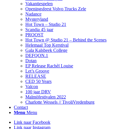
Vakantiespelen
Openingsfeest Volvo Trucks Zele
Nadance
Mysteryland
Hot Town – Studio 21
Scandia 45 jaar
PROOST
Hot Town @ Studio 21 – Behind the Scenes
Helemaal Top Kerstival
Gala Kalsbeek College
DEFQON.1
Dotan
EP Release Rachèl Louise
Let’s Groove
RELEASE
CED 50 Years
Valcon
100 jaar DRV
Malmöfestivalen 2022
Charlotte Wessels // TivoliVredenburg
Contact
Menu
Menu
Link naar Facebook
Link naar Instagram