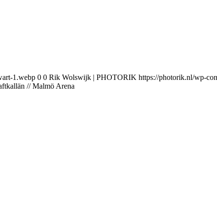
wart-1.webp
0
0
Rik Wolswijk | PHOTORIK
https://photorik.nl/wp-
aftkallän // Malmö Arena