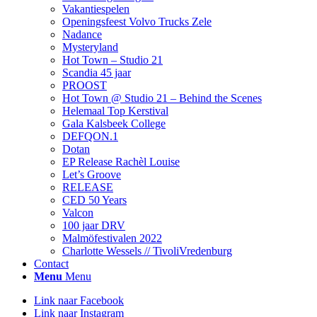
Vakantiespelen
Openingsfeest Volvo Trucks Zele
Nadance
Mysteryland
Hot Town – Studio 21
Scandia 45 jaar
PROOST
Hot Town @ Studio 21 – Behind the Scenes
Helemaal Top Kerstival
Gala Kalsbeek College
DEFQON.1
Dotan
EP Release Rachèl Louise
Let’s Groove
RELEASE
CED 50 Years
Valcon
100 jaar DRV
Malmöfestivalen 2022
Charlotte Wessels // TivoliVredenburg
Contact
Menu
Menu
Link naar Facebook
Link naar Instagram