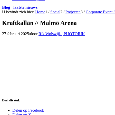
Blog - laatste nieuws
U bevindt zich hier:
Home
1
/
Social
2
/
Projecten
3
/
Corporate Event 
Kraftkallän // Malmö Arena
27 februari 2025
/
door
Rik Wolswijk | PHOTORIK
Deel dit stuk
Delen op Facebook
Delen op X