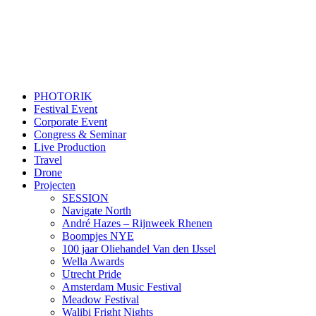
PHOTORIK
Festival Event
Corporate Event
Congress & Seminar
Live Production
Travel
Drone
Projecten
SESSION
Navigate North
André Hazes – Rijnweek Rhenen
Boompjes NYE
100 jaar Oliehandel Van den IJssel
Wella Awards
Utrecht Pride
Amsterdam Music Festival
Meadow Festival
Walibi Fright Nights