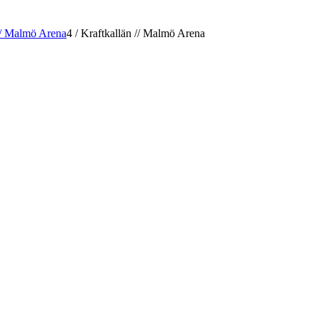
// Malmö Arena
4
/
Kraftkallän // Malmö Arena