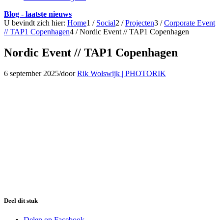
Blog - laatste nieuws
U bevindt zich hier:
Home
1
/
Social
2
/
Projecten
3
/
Corporate Event
// TAP1 Copenhagen
4
/
Nordic Event // TAP1 Copenhagen
Nordic Event // TAP1 Copenhagen
6 september 2025
/
door
Rik Wolswijk | PHOTORIK
Deel dit stuk
Delen op Facebook