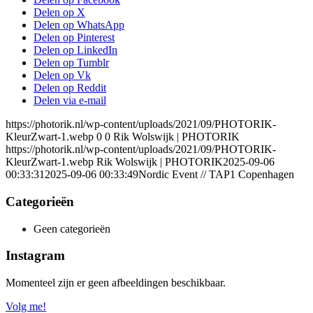
Delen op X
Delen op WhatsApp
Delen op Pinterest
Delen op LinkedIn
Delen op Tumblr
Delen op Vk
Delen op Reddit
Delen via e-mail
https://photorik.nl/wp-content/uploads/2021/09/PHOTORIK-
KleurZwart-1.webp
0
0
Rik Wolswijk | PHOTORIK
https://photorik.nl/wp-content/uploads/2021/09/PHOTORIK-
KleurZwart-1.webp
Rik Wolswijk | PHOTORIK
2025-09-06
00:33:31
2025-09-06 00:33:49
Nordic Event // TAP1 Copenhagen
Categorieën
Geen categorieën
Instagram
Momenteel zijn er geen afbeeldingen beschikbaar.
Volg me!