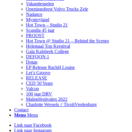
Vakantiespelen
Openingsfeest Volvo Trucks Zele
Nadance
Mysteryland
Hot Town – Studio 21
Scandia 45 jaar
PROOST
Hot Town @ Studio 21 – Behind the Scenes
Helemaal Top Kerstival
Gala Kalsbeek College
DEFQON.1
Dotan
EP Release Rachèl Louise
Let’s Groove
RELEASE
CED 50 Years
Valcon
100 jaar DRV
Malmöfestivalen 2022
Charlotte Wessels // TivoliVredenburg
Contact
Menu
Menu
Link naar Facebook
Link naar Instagram