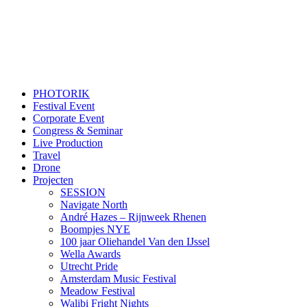
PHOTORIK
Festival Event
Corporate Event
Congress & Seminar
Live Production
Travel
Drone
Projecten
SESSION
Navigate North
André Hazes – Rijnweek Rhenen
Boompjes NYE
100 jaar Oliehandel Van den IJssel
Wella Awards
Utrecht Pride
Amsterdam Music Festival
Meadow Festival
Walibi Fright Nights