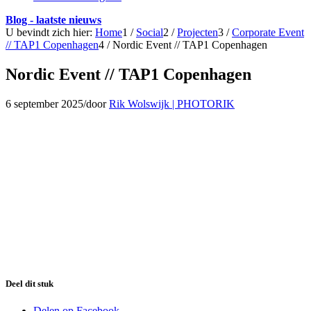
Blog - laatste nieuws
U bevindt zich hier:
Home
1
/
Social
2
/
Projecten
3
/
Corporate Event
// TAP1 Copenhagen
4
/
Nordic Event // TAP1 Copenhagen
Nordic Event // TAP1 Copenhagen
6 september 2025
/
door
Rik Wolswijk | PHOTORIK
Deel dit stuk
Delen op Facebook