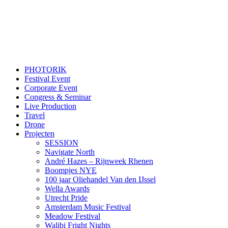
PHOTORIK
Festival Event
Corporate Event
Congress & Seminar
Live Production
Travel
Drone
Projecten
SESSION
Navigate North
André Hazes – Rijnweek Rhenen
Boompjes NYE
100 jaar Oliehandel Van den IJssel
Wella Awards
Utrecht Pride
Amsterdam Music Festival
Meadow Festival
Walibi Fright Nights