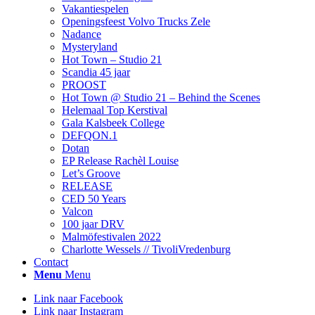
Vakantiespelen
Openingsfeest Volvo Trucks Zele
Nadance
Mysteryland
Hot Town – Studio 21
Scandia 45 jaar
PROOST
Hot Town @ Studio 21 – Behind the Scenes
Helemaal Top Kerstival
Gala Kalsbeek College
DEFQON.1
Dotan
EP Release Rachèl Louise
Let’s Groove
RELEASE
CED 50 Years
Valcon
100 jaar DRV
Malmöfestivalen 2022
Charlotte Wessels // TivoliVredenburg
Contact
Menu
Menu
Link naar Facebook
Link naar Instagram