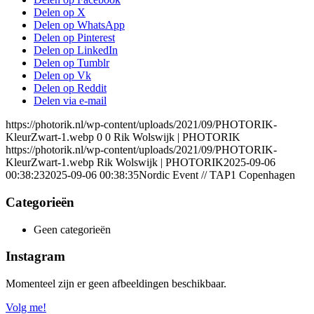
Delen op X
Delen op WhatsApp
Delen op Pinterest
Delen op LinkedIn
Delen op Tumblr
Delen op Vk
Delen op Reddit
Delen via e-mail
https://photorik.nl/wp-content/uploads/2021/09/PHOTORIK-
KleurZwart-1.webp
0
0
Rik Wolswijk | PHOTORIK
https://photorik.nl/wp-content/uploads/2021/09/PHOTORIK-
KleurZwart-1.webp
Rik Wolswijk | PHOTORIK
2025-09-06
00:38:23
2025-09-06 00:38:35
Nordic Event // TAP1 Copenhagen
Categorieën
Geen categorieën
Instagram
Momenteel zijn er geen afbeeldingen beschikbaar.
Volg me!