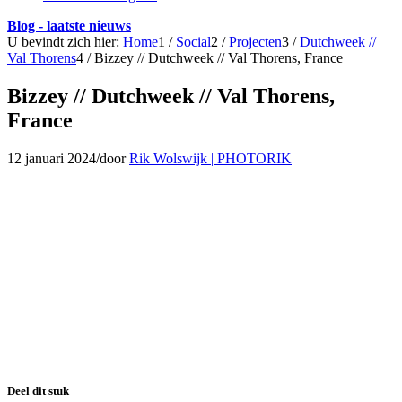
Blog - laatste nieuws
U bevindt zich hier:
Home
1
/
Social
2
/
Projecten
3
/
Dutchweek //
Val Thorens
4
/
Bizzey // Dutchweek // Val Thorens, France
Bizzey // Dutchweek // Val Thorens,
France
12 januari 2024
/
door
Rik Wolswijk | PHOTORIK
Deel dit stuk