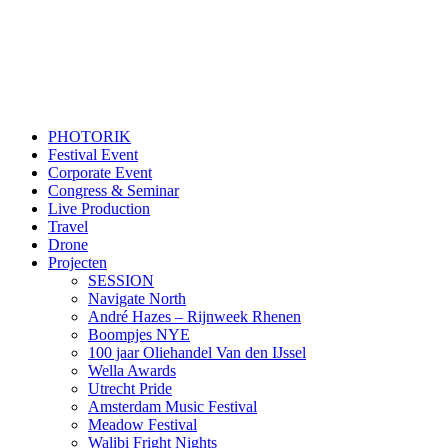
PHOTORIK
Festival Event
Corporate Event
Congress & Seminar
Live Production
Travel
Drone
Projecten
SESSION
Navigate North
André Hazes – Rijnweek Rhenen
Boompjes NYE
100 jaar Oliehandel Van den IJssel
Wella Awards
Utrecht Pride
Amsterdam Music Festival
Meadow Festival
Walibi Fright Nights