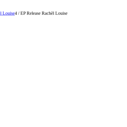
l Louise
4
/
EP Release Rachèl Louise