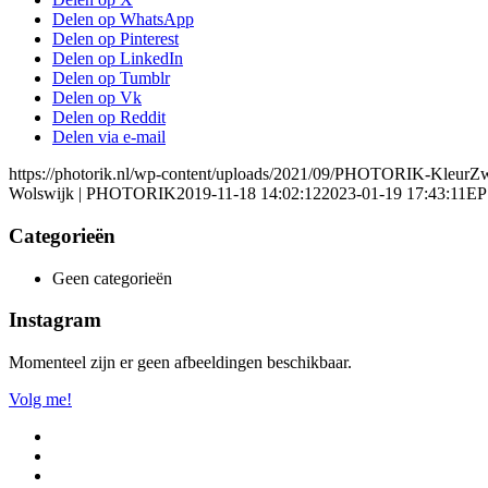
Delen op WhatsApp
Delen op Pinterest
Delen op LinkedIn
Delen op Tumblr
Delen op Vk
Delen op Reddit
Delen via e-mail
https://photorik.nl/wp-content/uploads/2021/09/PHOTORIK-KleurZ
Wolswijk | PHOTORIK
2019-11-18 14:02:12
2023-01-19 17:43:11
EP
Categorieën
Geen categorieën
Instagram
Momenteel zijn er geen afbeeldingen beschikbaar.
Volg me!