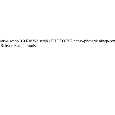
wart-1.webp
0
0
Rik Wolswijk | PHOTORIK
https://photorik.nl/wp-
 Release Rachèl Louise