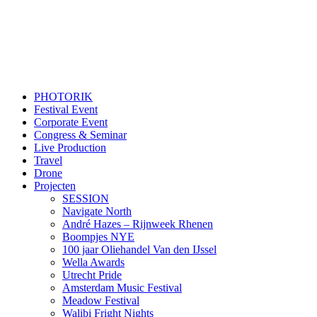
PHOTORIK
Festival Event
Corporate Event
Congress & Seminar
Live Production
Travel
Drone
Projecten
SESSION
Navigate North
André Hazes – Rijnweek Rhenen
Boompjes NYE
100 jaar Oliehandel Van den IJssel
Wella Awards
Utrecht Pride
Amsterdam Music Festival
Meadow Festival
Walibi Fright Nights