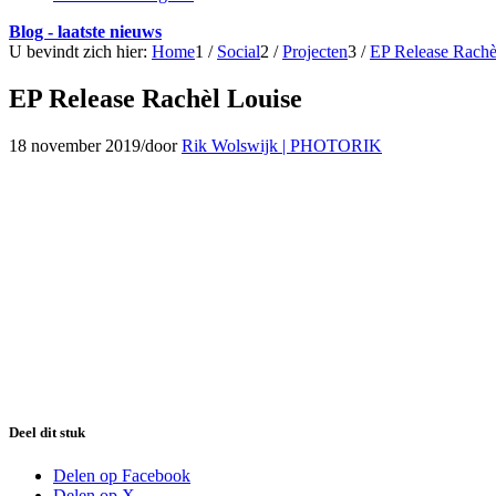
Blog - laatste nieuws
U bevindt zich hier:
Home
1
/
Social
2
/
Projecten
3
/
EP Release Rachè
EP Release Rachèl Louise
18 november 2019
/
door
Rik Wolswijk | PHOTORIK
Deel dit stuk
Delen op Facebook
Delen op X