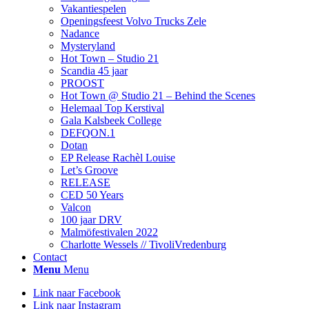
Vakantiespelen
Openingsfeest Volvo Trucks Zele
Nadance
Mysteryland
Hot Town – Studio 21
Scandia 45 jaar
PROOST
Hot Town @ Studio 21 – Behind the Scenes
Helemaal Top Kerstival
Gala Kalsbeek College
DEFQON.1
Dotan
EP Release Rachèl Louise
Let’s Groove
RELEASE
CED 50 Years
Valcon
100 jaar DRV
Malmöfestivalen 2022
Charlotte Wessels // TivoliVredenburg
Contact
Menu
Menu
Link naar Facebook
Link naar Instagram