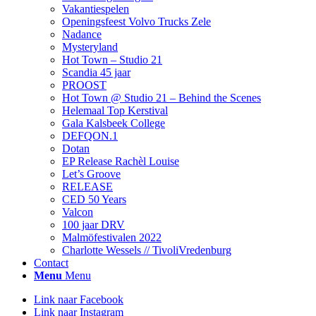
Vakantiespelen
Openingsfeest Volvo Trucks Zele
Nadance
Mysteryland
Hot Town – Studio 21
Scandia 45 jaar
PROOST
Hot Town @ Studio 21 – Behind the Scenes
Helemaal Top Kerstival
Gala Kalsbeek College
DEFQON.1
Dotan
EP Release Rachèl Louise
Let’s Groove
RELEASE
CED 50 Years
Valcon
100 jaar DRV
Malmöfestivalen 2022
Charlotte Wessels // TivoliVredenburg
Contact
Menu
Menu
Link naar Facebook
Link naar Instagram