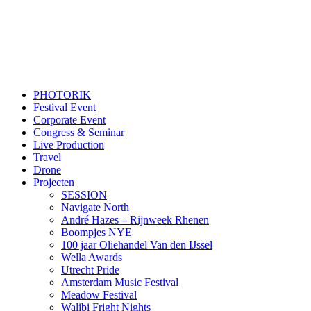
PHOTORIK
Festival Event
Corporate Event
Congress & Seminar
Live Production
Travel
Drone
Projecten
SESSION
Navigate North
André Hazes – Rijnweek Rhenen
Boompjes NYE
100 jaar Oliehandel Van den IJssel
Wella Awards
Utrecht Pride
Amsterdam Music Festival
Meadow Festival
Walibi Fright Nights