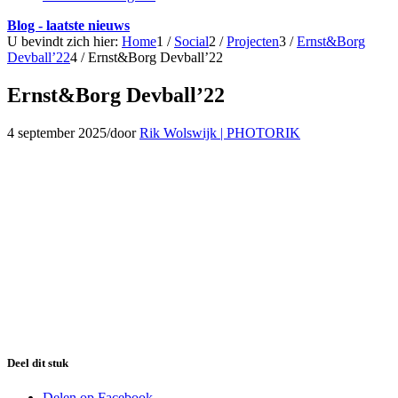
Blog - laatste nieuws
U bevindt zich hier:
Home
1
/
Social
2
/
Projecten
3
/
Ernst&Borg
Devball’22
4
/
Ernst&Borg Devball’22
Ernst&Borg Devball’22
4 september 2025
/
door
Rik Wolswijk | PHOTORIK
Deel dit stuk
Delen op Facebook