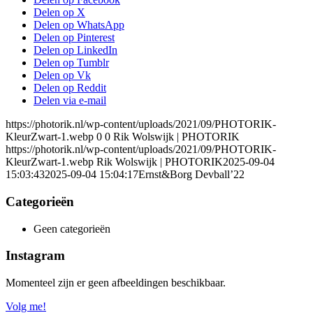
Delen op X
Delen op WhatsApp
Delen op Pinterest
Delen op LinkedIn
Delen op Tumblr
Delen op Vk
Delen op Reddit
Delen via e-mail
https://photorik.nl/wp-content/uploads/2021/09/PHOTORIK-
KleurZwart-1.webp
0
0
Rik Wolswijk | PHOTORIK
https://photorik.nl/wp-content/uploads/2021/09/PHOTORIK-
KleurZwart-1.webp
Rik Wolswijk | PHOTORIK
2025-09-04
15:03:43
2025-09-04 15:04:17
Ernst&Borg Devball’22
Categorieën
Geen categorieën
Instagram
Momenteel zijn er geen afbeeldingen beschikbaar.
Volg me!