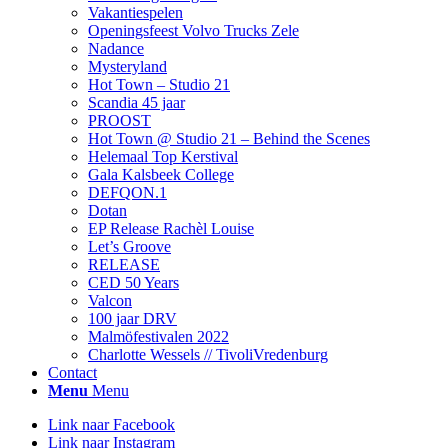
Vakantiespelen
Openingsfeest Volvo Trucks Zele
Nadance
Mysteryland
Hot Town – Studio 21
Scandia 45 jaar
PROOST
Hot Town @ Studio 21 – Behind the Scenes
Helemaal Top Kerstival
Gala Kalsbeek College
DEFQON.1
Dotan
EP Release Rachèl Louise
Let’s Groove
RELEASE
CED 50 Years
Valcon
100 jaar DRV
Malmöfestivalen 2022
Charlotte Wessels // TivoliVredenburg
Contact
Menu
Menu
Link naar Facebook
Link naar Instagram