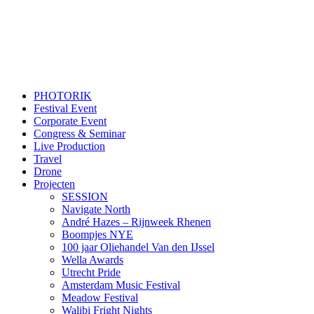
PHOTORIK
Festival Event
Corporate Event
Congress & Seminar
Live Production
Travel
Drone
Projecten
SESSION
Navigate North
André Hazes – Rijnweek Rhenen
Boompjes NYE
100 jaar Oliehandel Van den IJssel
Wella Awards
Utrecht Pride
Amsterdam Music Festival
Meadow Festival
Walibi Fright Nights