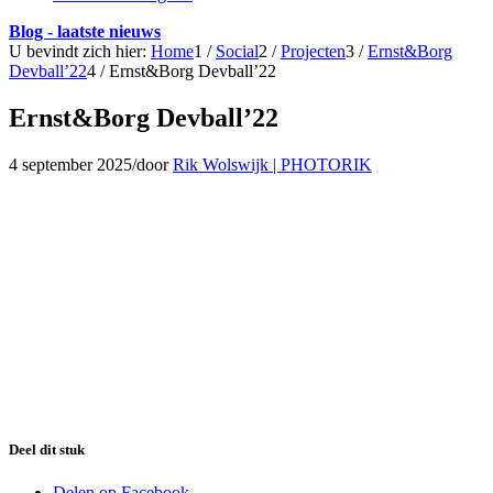
Blog - laatste nieuws
U bevindt zich hier:
Home
1
/
Social
2
/
Projecten
3
/
Ernst&Borg
Devball’22
4
/
Ernst&Borg Devball’22
Ernst&Borg Devball’22
4 september 2025
/
door
Rik Wolswijk | PHOTORIK
Deel dit stuk
Delen op Facebook