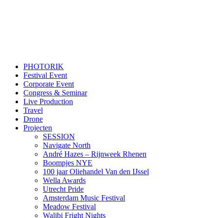
PHOTORIK
Festival Event
Corporate Event
Congress & Seminar
Live Production
Travel
Drone
Projecten
SESSION
Navigate North
André Hazes – Rijnweek Rhenen
Boompjes NYE
100 jaar Oliehandel Van den IJssel
Wella Awards
Utrecht Pride
Amsterdam Music Festival
Meadow Festival
Walibi Fright Nights