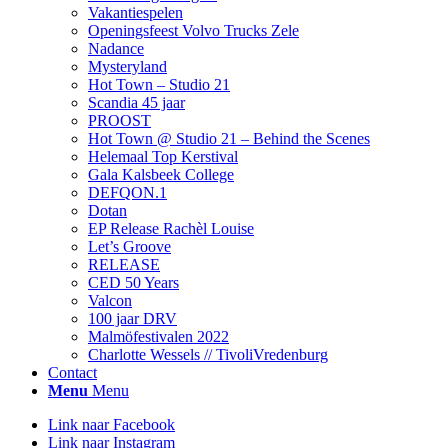
Vakantiespelen
Openingsfeest Volvo Trucks Zele
Nadance
Mysteryland
Hot Town – Studio 21
Scandia 45 jaar
PROOST
Hot Town @ Studio 21 – Behind the Scenes
Helemaal Top Kerstival
Gala Kalsbeek College
DEFQON.1
Dotan
EP Release Rachèl Louise
Let’s Groove
RELEASE
CED 50 Years
Valcon
100 jaar DRV
Malmöfestivalen 2022
Charlotte Wessels // TivoliVredenburg
Contact
Menu
Menu
Link naar Facebook
Link naar Instagram