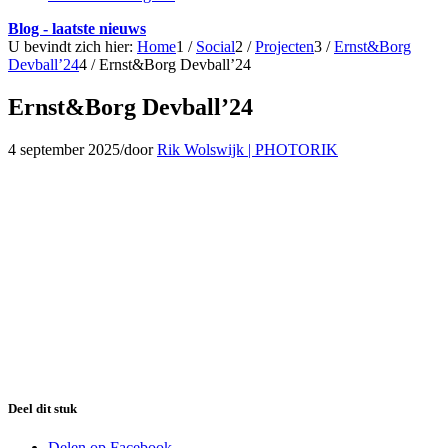
Blog - laatste nieuws
U bevindt zich hier:
Home
1
/
Social
2
/
Projecten
3
/
Ernst&Borg
Devball’24
4
/
Ernst&Borg Devball’24
Ernst&Borg Devball’24
4 september 2025
/
door
Rik Wolswijk | PHOTORIK
Deel dit stuk
Delen op Facebook