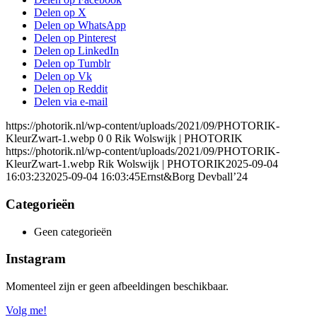
Delen op X
Delen op WhatsApp
Delen op Pinterest
Delen op LinkedIn
Delen op Tumblr
Delen op Vk
Delen op Reddit
Delen via e-mail
https://photorik.nl/wp-content/uploads/2021/09/PHOTORIK-
KleurZwart-1.webp
0
0
Rik Wolswijk | PHOTORIK
https://photorik.nl/wp-content/uploads/2021/09/PHOTORIK-
KleurZwart-1.webp
Rik Wolswijk | PHOTORIK
2025-09-04
16:03:23
2025-09-04 16:03:45
Ernst&Borg Devball’24
Categorieën
Geen categorieën
Instagram
Momenteel zijn er geen afbeeldingen beschikbaar.
Volg me!