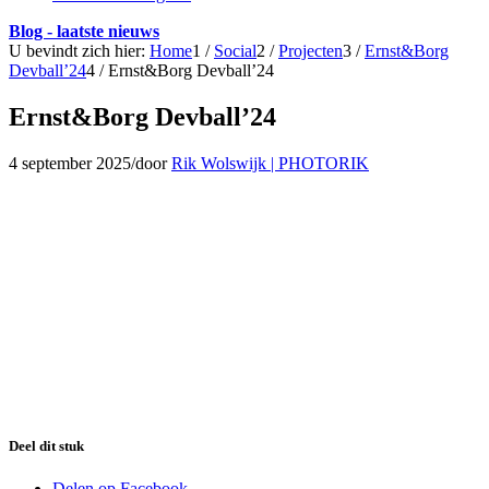
Blog - laatste nieuws
U bevindt zich hier:
Home
1
/
Social
2
/
Projecten
3
/
Ernst&Borg
Devball’24
4
/
Ernst&Borg Devball’24
Ernst&Borg Devball’24
4 september 2025
/
door
Rik Wolswijk | PHOTORIK
Deel dit stuk
Delen op Facebook