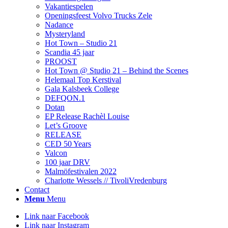
Vakantiespelen
Openingsfeest Volvo Trucks Zele
Nadance
Mysteryland
Hot Town – Studio 21
Scandia 45 jaar
PROOST
Hot Town @ Studio 21 – Behind the Scenes
Helemaal Top Kerstival
Gala Kalsbeek College
DEFQON.1
Dotan
EP Release Rachèl Louise
Let’s Groove
RELEASE
CED 50 Years
Valcon
100 jaar DRV
Malmöfestivalen 2022
Charlotte Wessels // TivoliVredenburg
Contact
Menu
Menu
Link naar Facebook
Link naar Instagram