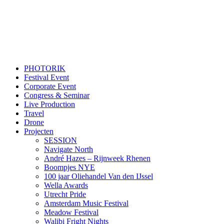
PHOTORIK
Festival Event
Corporate Event
Congress & Seminar
Live Production
Travel
Drone
Projecten
SESSION
Navigate North
André Hazes – Rijnweek Rhenen
Boompjes NYE
100 jaar Oliehandel Van den IJssel
Wella Awards
Utrecht Pride
Amsterdam Music Festival
Meadow Festival
Walibi Fright Nights