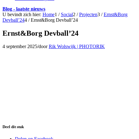
Blog - laatste nieuws
U bevindt zich hier:
Home
1
/
Social
2
/
Projecten
3
/
Ernst&Borg
Devball’24
4
/
Ernst&Borg Devball’24
Ernst&Borg Devball’24
4 september 2025
/
door
Rik Wolswijk | PHOTORIK
Deel dit stuk
Delen op Facebook