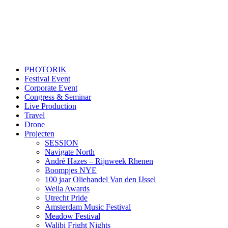
PHOTORIK
Festival Event
Corporate Event
Congress & Seminar
Live Production
Travel
Drone
Projecten
SESSION
Navigate North
André Hazes – Rijnweek Rhenen
Boompjes NYE
100 jaar Oliehandel Van den IJssel
Wella Awards
Utrecht Pride
Amsterdam Music Festival
Meadow Festival
Walibi Fright Nights