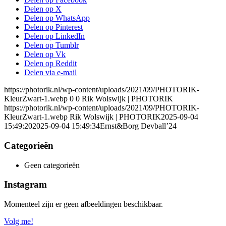
Delen op X
Delen op WhatsApp
Delen op Pinterest
Delen op LinkedIn
Delen op Tumblr
Delen op Vk
Delen op Reddit
Delen via e-mail
https://photorik.nl/wp-content/uploads/2021/09/PHOTORIK-
KleurZwart-1.webp
0
0
Rik Wolswijk | PHOTORIK
https://photorik.nl/wp-content/uploads/2021/09/PHOTORIK-
KleurZwart-1.webp
Rik Wolswijk | PHOTORIK
2025-09-04
15:49:20
2025-09-04 15:49:34
Ernst&Borg Devball’24
Categorieën
Geen categorieën
Instagram
Momenteel zijn er geen afbeeldingen beschikbaar.
Volg me!