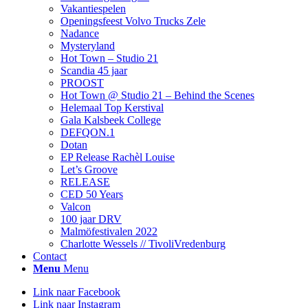
Vakantiespelen
Openingsfeest Volvo Trucks Zele
Nadance
Mysteryland
Hot Town – Studio 21
Scandia 45 jaar
PROOST
Hot Town @ Studio 21 – Behind the Scenes
Helemaal Top Kerstival
Gala Kalsbeek College
DEFQON.1
Dotan
EP Release Rachèl Louise
Let’s Groove
RELEASE
CED 50 Years
Valcon
100 jaar DRV
Malmöfestivalen 2022
Charlotte Wessels // TivoliVredenburg
Contact
Menu
Menu
Link naar Facebook
Link naar Instagram