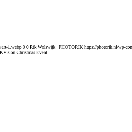
wart-1.webp
0
0
Rik Wolswijk | PHOTORIK
https://photorik.nl/wp-
KVision Christmas Event