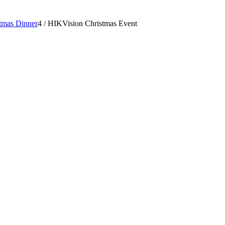
tmas Dinner
4
/
HIKVision Christmas Event