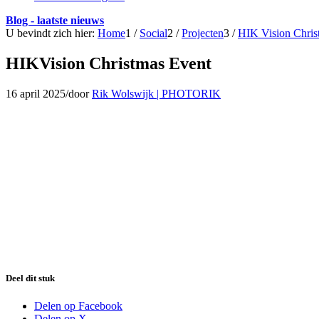
Blog - laatste nieuws
U bevindt zich hier:
Home
1
/
Social
2
/
Projecten
3
/
HIK Vision Chris
HIKVision Christmas Event
16 april 2025
/
door
Rik Wolswijk | PHOTORIK
Deel dit stuk
Delen op Facebook
Delen op X