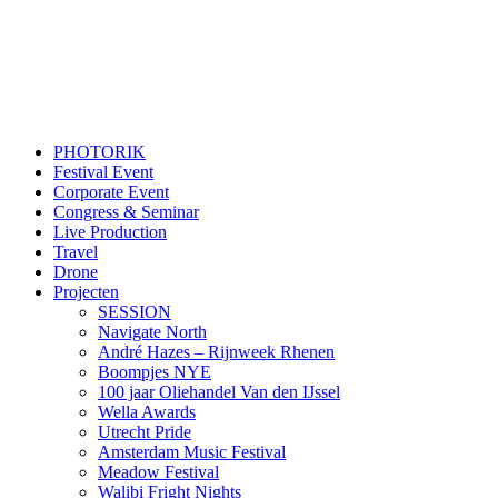
PHOTORIK
Festival Event
Corporate Event
Congress & Seminar
Live Production
Travel
Drone
Projecten
SESSION
Navigate North
André Hazes – Rijnweek Rhenen
Boompjes NYE
100 jaar Oliehandel Van den IJssel
Wella Awards
Utrecht Pride
Amsterdam Music Festival
Meadow Festival
Walibi Fright Nights