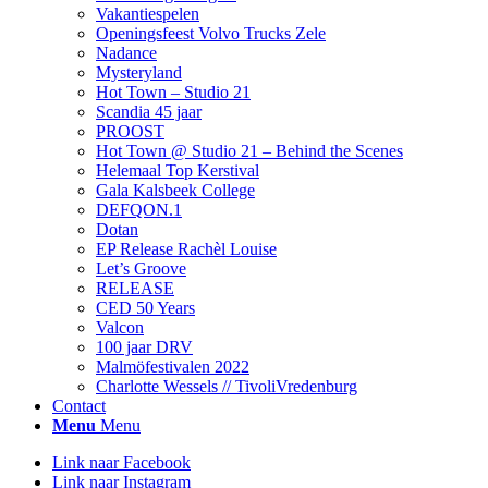
Vakantiespelen
Openingsfeest Volvo Trucks Zele
Nadance
Mysteryland
Hot Town – Studio 21
Scandia 45 jaar
PROOST
Hot Town @ Studio 21 – Behind the Scenes
Helemaal Top Kerstival
Gala Kalsbeek College
DEFQON.1
Dotan
EP Release Rachèl Louise
Let’s Groove
RELEASE
CED 50 Years
Valcon
100 jaar DRV
Malmöfestivalen 2022
Charlotte Wessels // TivoliVredenburg
Contact
Menu
Menu
Link naar Facebook
Link naar Instagram