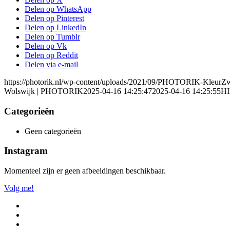
Delen op WhatsApp
Delen op Pinterest
Delen op LinkedIn
Delen op Tumblr
Delen op Vk
Delen op Reddit
Delen via e-mail
https://photorik.nl/wp-content/uploads/2021/09/PHOTORIK-KleurZ
Wolswijk | PHOTORIK
2025-04-16 14:25:47
2025-04-16 14:25:55
HI
Categorieën
Geen categorieën
Instagram
Momenteel zijn er geen afbeeldingen beschikbaar.
Volg me!