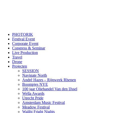
PHOTORIK
Festival Event
Corporate Event
Congress & Seminar
Live Production
Travel
Drone
Projecten
SESSION
Navigate North
André Hazes – Rijnweek Rhenen
Boompjes NYE
100 jaar Oliehandel Van den IJssel
Wella Awards
Utrecht Pride
Amsterdam Music Festival
Meadow Festival
Walibi Fright Nights