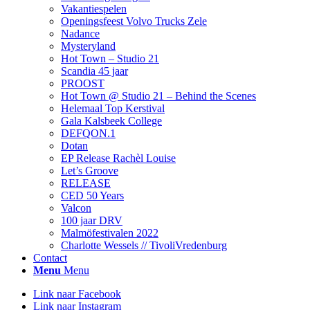
Vakantiespelen
Openingsfeest Volvo Trucks Zele
Nadance
Mysteryland
Hot Town – Studio 21
Scandia 45 jaar
PROOST
Hot Town @ Studio 21 – Behind the Scenes
Helemaal Top Kerstival
Gala Kalsbeek College
DEFQON.1
Dotan
EP Release Rachèl Louise
Let’s Groove
RELEASE
CED 50 Years
Valcon
100 jaar DRV
Malmöfestivalen 2022
Charlotte Wessels // TivoliVredenburg
Contact
Menu
Menu
Link naar Facebook
Link naar Instagram