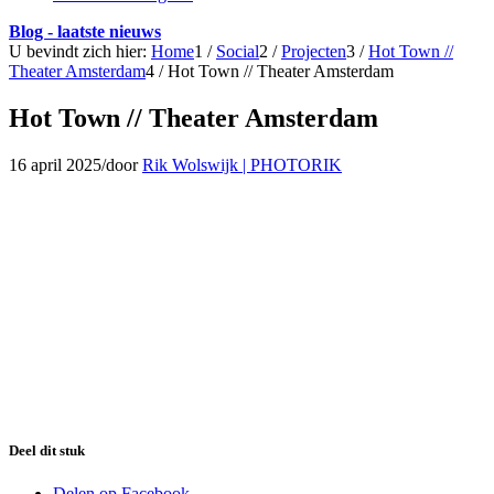
Blog - laatste nieuws
U bevindt zich hier:
Home
1
/
Social
2
/
Projecten
3
/
Hot Town //
Theater Amsterdam
4
/
Hot Town // Theater Amsterdam
Hot Town // Theater Amsterdam
16 april 2025
/
door
Rik Wolswijk | PHOTORIK
Deel dit stuk
Delen op Facebook