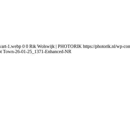
wart-1.webp
0
0
Rik Wolswijk | PHOTORIK
https://photorik.nl/wp-
t Town-26-01-25_1371-Enhanced-NR