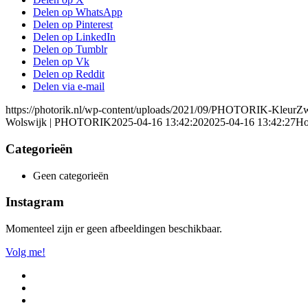
Delen op WhatsApp
Delen op Pinterest
Delen op LinkedIn
Delen op Tumblr
Delen op Vk
Delen op Reddit
Delen via e-mail
https://photorik.nl/wp-content/uploads/2021/09/PHOTORIK-KleurZ
Wolswijk | PHOTORIK
2025-04-16 13:42:20
2025-04-16 13:42:27
Ho
Categorieën
Geen categorieën
Instagram
Momenteel zijn er geen afbeeldingen beschikbaar.
Volg me!