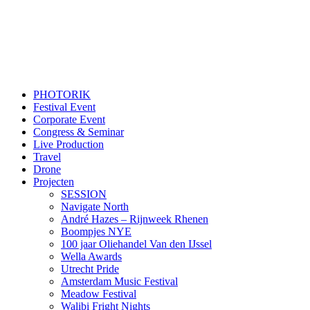
PHOTORIK
Festival Event
Corporate Event
Congress & Seminar
Live Production
Travel
Drone
Projecten
SESSION
Navigate North
André Hazes – Rijnweek Rhenen
Boompjes NYE
100 jaar Oliehandel Van den IJssel
Wella Awards
Utrecht Pride
Amsterdam Music Festival
Meadow Festival
Walibi Fright Nights