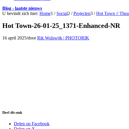
Blog - laatste nieuws
U bevindt zich hier:
Home
1
/
Social
2
/
Projecten
3
/
Hot Town // Thea
Hot Town-26-01-25_1371-Enhanced-NR
16 april 2025
/
door
Rik Wolswijk | PHOTORIK
Deel dit stuk
Delen op Facebook
Delen op X