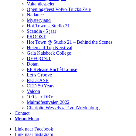
Vakantiespelen
Openingsfeest Volvo Trucks Zele
Nadance
Mysteryland
Hot Town – Studio 21
Scandia 45 jaar
PROOST
Hot Town @ Studio 21 – Behind the Scenes
Helemaal Top Kerstival
Gala Kalsbeek College
DEFQON.1
Dotan
EP Release Rachèl Louise
Let’s Groove
RELEASE
CED 50 Years
Valcon
100 jaar DRV
Malmöfestivalen 2022
Charlotte Wessels // TivoliVredenburg
Contact
Menu
Menu
Link naar Facebook
Link naar Instagram