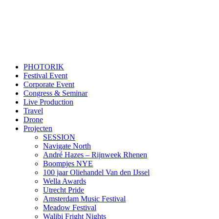
PHOTORIK
Festival Event
Corporate Event
Congress & Seminar
Live Production
Travel
Drone
Projecten
SESSION
Navigate North
André Hazes – Rijnweek Rhenen
Boompjes NYE
100 jaar Oliehandel Van den IJssel
Wella Awards
Utrecht Pride
Amsterdam Music Festival
Meadow Festival
Walibi Fright Nights