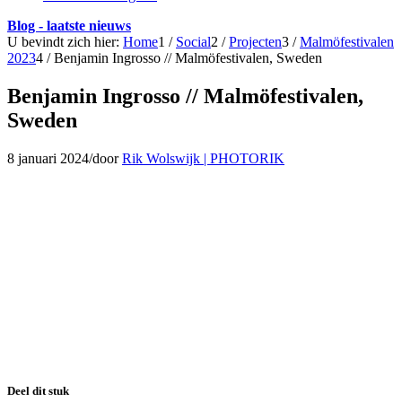
Blog - laatste nieuws
U bevindt zich hier:
Home
1
/
Social
2
/
Projecten
3
/
Malmöfestivalen
2023
4
/
Benjamin Ingrosso // Malmöfestivalen, Sweden
Benjamin Ingrosso // Malmöfestivalen,
Sweden
8 januari 2024
/
door
Rik Wolswijk | PHOTORIK
Deel dit stuk