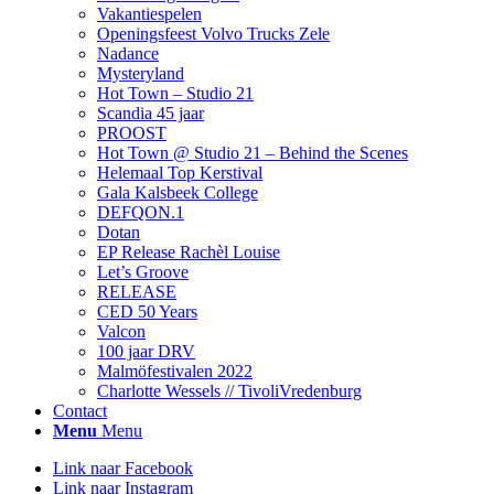
Vakantiespelen
Openingsfeest Volvo Trucks Zele
Nadance
Mysteryland
Hot Town – Studio 21
Scandia 45 jaar
PROOST
Hot Town @ Studio 21 – Behind the Scenes
Helemaal Top Kerstival
Gala Kalsbeek College
DEFQON.1
Dotan
EP Release Rachèl Louise
Let’s Groove
RELEASE
CED 50 Years
Valcon
100 jaar DRV
Malmöfestivalen 2022
Charlotte Wessels // TivoliVredenburg
Contact
Menu
Menu
Link naar Facebook
Link naar Instagram