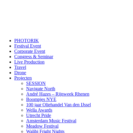
PHOTORIK
Festival Event
Corporate Event
Congress & Seminar
Live Production
Travel
Drone
Projecten
SESSION
Navigate North
André Hazes – Rijnweek Rhenen
Boompjes NYE
100 jaar Oliehandel Van den IJssel
Wella Awards
Utrecht Pride
Amsterdam Music Festival
Meadow Festival
Walibi Fright Nights