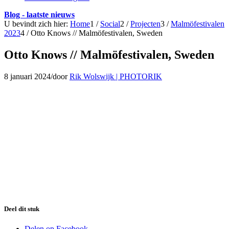
Blog - laatste nieuws
U bevindt zich hier:
Home
1
/
Social
2
/
Projecten
3
/
Malmöfestivalen
2023
4
/
Otto Knows // Malmöfestivalen, Sweden
Otto Knows // Malmöfestivalen, Sweden
8 januari 2024
/
door
Rik Wolswijk | PHOTORIK
Deel dit stuk
Delen op Facebook