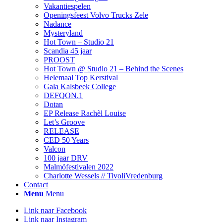
Vakantiespelen
Openingsfeest Volvo Trucks Zele
Nadance
Mysteryland
Hot Town – Studio 21
Scandia 45 jaar
PROOST
Hot Town @ Studio 21 – Behind the Scenes
Helemaal Top Kerstival
Gala Kalsbeek College
DEFQON.1
Dotan
EP Release Rachèl Louise
Let’s Groove
RELEASE
CED 50 Years
Valcon
100 jaar DRV
Malmöfestivalen 2022
Charlotte Wessels // TivoliVredenburg
Contact
Menu
Menu
Link naar Facebook
Link naar Instagram