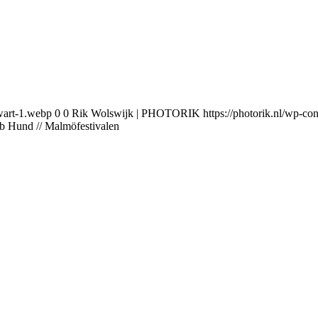
wart-1.webp
0
0
Rik Wolswijk | PHOTORIK
https://photorik.nl/wp-
b Hund // Malmöfestivalen