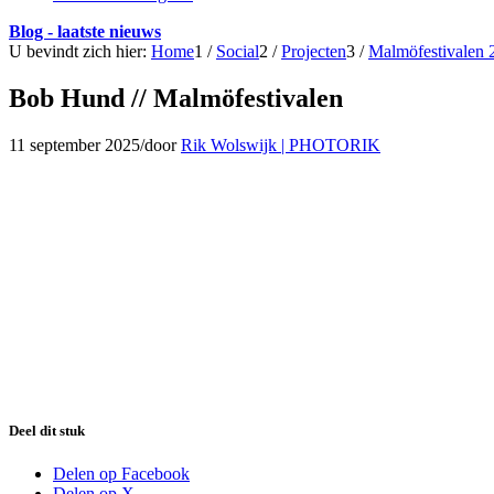
Blog - laatste nieuws
U bevindt zich hier:
Home
1
/
Social
2
/
Projecten
3
/
Malmöfestivalen 
Bob Hund // Malmöfestivalen
11 september 2025
/
door
Rik Wolswijk | PHOTORIK
Deel dit stuk
Delen op Facebook
Delen op X