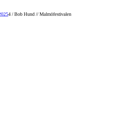
2025
4
/
Bob Hund // Malmöfestivalen