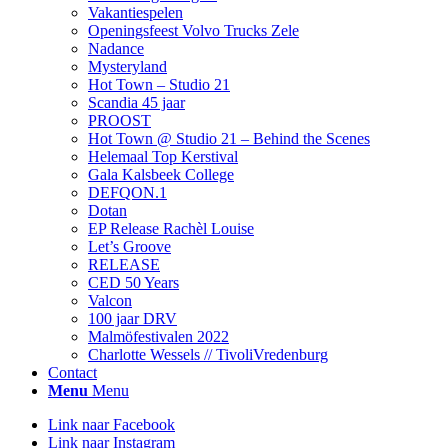
Vakantiespelen
Openingsfeest Volvo Trucks Zele
Nadance
Mysteryland
Hot Town – Studio 21
Scandia 45 jaar
PROOST
Hot Town @ Studio 21 – Behind the Scenes
Helemaal Top Kerstival
Gala Kalsbeek College
DEFQON.1
Dotan
EP Release Rachèl Louise
Let’s Groove
RELEASE
CED 50 Years
Valcon
100 jaar DRV
Malmöfestivalen 2022
Charlotte Wessels // TivoliVredenburg
Contact
Menu
Menu
Link naar Facebook
Link naar Instagram