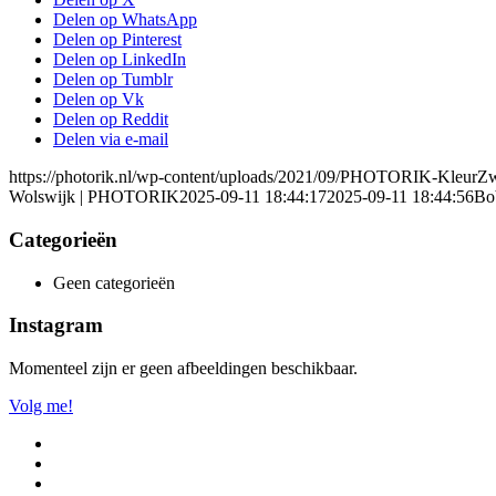
Delen op WhatsApp
Delen op Pinterest
Delen op LinkedIn
Delen op Tumblr
Delen op Vk
Delen op Reddit
Delen via e-mail
https://photorik.nl/wp-content/uploads/2021/09/PHOTORIK-KleurZ
Wolswijk | PHOTORIK
2025-09-11 18:44:17
2025-09-11 18:44:56
Bo
Categorieën
Geen categorieën
Instagram
Momenteel zijn er geen afbeeldingen beschikbaar.
Volg me!