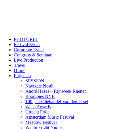
PHOTORIK
Festival Event
Corporate Event
Congress & Seminar
Live Production
Travel
Drone
Projecten
SESSION
Navigate North
André Hazes – Rijnweek Rhenen
Boompjes NYE
100 jaar Oliehandel Van den IJssel
Wella Awards
Utrecht Pride
Amsterdam Music Festival
Meadow Festival
Walibi Fright Nights