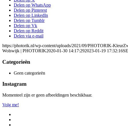
Delen op WhatsApp
Delen op Pinterest
Delen op LinkedIn
Delen op Tumblr
Delen op Vk
Delen op Reddit
Delen via e-mail
https://photorik.nl/wp-content/uploads/2021/09/PHOTORIK-KleurZ
Wolswijk | PHOTORIK
2020-01-30 14:17:29
2023-01-19 17:32:16
SE
Categorieën
Geen categorieën
Instagram
Momenteel zijn er geen afbeeldingen beschikbaar.
Volg me!