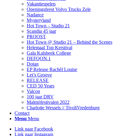
Vakantiespelen
Openingsfeest Volvo Trucks Zele
Nadance
Mysteryland
Hot Town – Studio 21
Scandia 45 jaar
PROOST
Hot Town @ Studio 21 – Behind the Scenes
Helemaal Top Kerstival
Gala Kalsbeek College
DEFQON.1
Dotan
EP Release Rachèl Louise
Let’s Groove
RELEASE
CED 50 Years
Valcon
100 jaar DRV
Malmöfestivalen 2022
Charlotte Wessels // TivoliVredenburg
Contact
Menu
Menu
Link naar Facebook
Link naar Instagram