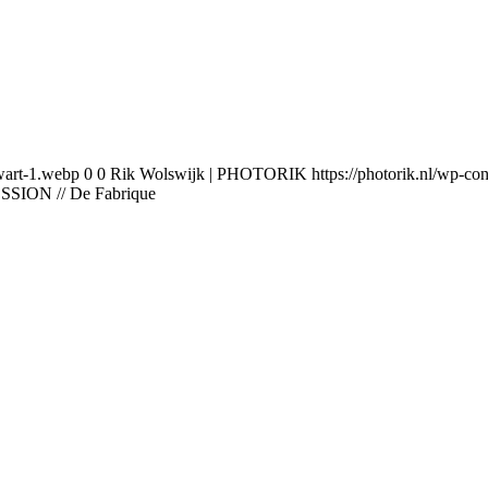
wart-1.webp
0
0
Rik Wolswijk | PHOTORIK
https://photorik.nl/wp-
SSION // De Fabrique