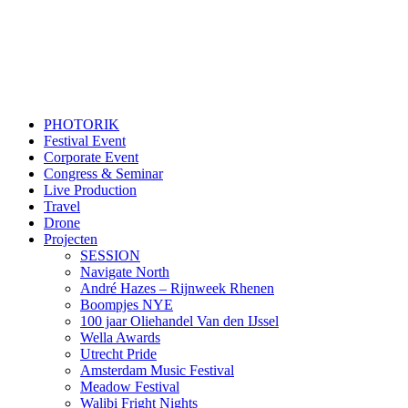
PHOTORIK
Festival Event
Corporate Event
Congress & Seminar
Live Production
Travel
Drone
Projecten
SESSION
Navigate North
André Hazes – Rijnweek Rhenen
Boompjes NYE
100 jaar Oliehandel Van den IJssel
Wella Awards
Utrecht Pride
Amsterdam Music Festival
Meadow Festival
Walibi Fright Nights