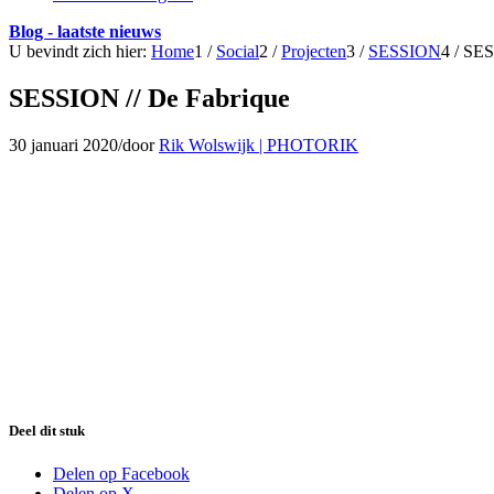
Blog - laatste nieuws
U bevindt zich hier:
Home
1
/
Social
2
/
Projecten
3
/
SESSION
4
/
SES
SESSION // De Fabrique
30 januari 2020
/
door
Rik Wolswijk | PHOTORIK
Deel dit stuk
Delen op Facebook
Delen op X