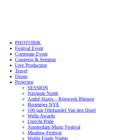
PHOTORIK
Festival Event
Corporate Event
Congress & Seminar
Live Production
Travel
Drone
Projecten
SESSION
Navigate North
André Hazes – Rijnweek Rhenen
Boompjes NYE
100 jaar Oliehandel Van den IJssel
Wella Awards
Utrecht Pride
Amsterdam Music Festival
Meadow Festival
Walibi Fright Nights