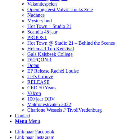
Vakantiespelen
Openingsfeest Volvo Trucks Zele
Nadance
Mysteryland
Hot Town – Studio 21
Scandia 45 jaar
PROOST
Hot Town @ Studio 21 – Behind the Scenes
Helemaal Top Kerstival
Gala Kalsbeek College
DEFQON.1
Dotan
EP Release Rachèl Louise
Let’s Groove
RELEASE
CED 50 Years
Valcon
100 jaar DRV
Malmöfestivalen 2022
Charlotte Wessels // TivoliVredenburg
Contact
Menu
Menu
Link naar Facebook
Link naar Instagram