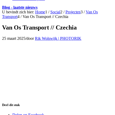
Blog - laatste nieuws
U bevindt zich hier:
Home
1
/
Social
2
/
Projecten
3
/
Van Os
Transport
4
/
Van Os Transport // Czechia
Van Os Transport // Czechia
25 maart 2025
/
door
Rik Wolswijk | PHOTORIK
Deel dit stuk
Delen op Facebook