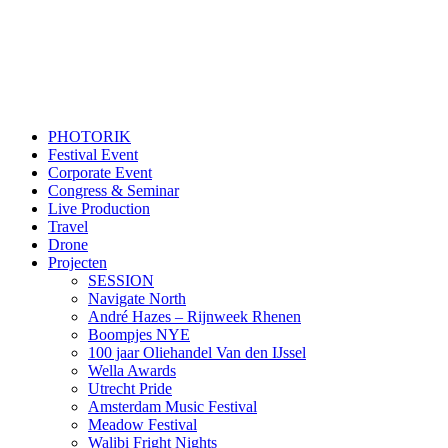
PHOTORIK
Festival Event
Corporate Event
Congress & Seminar
Live Production
Travel
Drone
Projecten
SESSION
Navigate North
André Hazes – Rijnweek Rhenen
Boompjes NYE
100 jaar Oliehandel Van den IJssel
Wella Awards
Utrecht Pride
Amsterdam Music Festival
Meadow Festival
Walibi Fright Nights