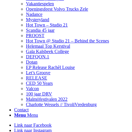
Vakantiespelen
Openingsfeest Volvo Trucks Zele
Nadance
Mysteryland
Hot Town – Studio 21
Scandia 45 jaar
PROOST
Hot Town @ Studio 21 – Behind the Scenes
Helemaal Top Kerstival
Gala Kalsbeek College
DEFQON.1
Dotan
EP Release Rachèl Louise
Let’s Groove
RELEASE
CED 50 Years
Valcon
100 jaar DRV
Malmöfestivalen 2022
Charlotte Wessels // TivoliVredenburg
Contact
Menu
Menu
Link naar Facebook
Link naar Instagram