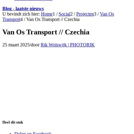
Blog - laatste nieuws
U bevindt zich hier:
Home
1
/
Social
2
/
Projecten
3
/
Van Os
Transport
4
/
Van Os Transport // Czechia
Van Os Transport // Czechia
25 maart 2025
/
door
Rik Wolswijk | PHOTORIK
Deel dit stuk
Delen op Facebook