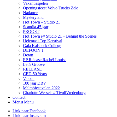
Vakantiespelen
Openingsfeest Volvo Trucks Zele
Nadance
Mysteryland
Hot Town – Studio 21
Scandia 45 jaar
PROOST
Hot Town @ Studio 21 – Behind the Scenes
Helemaal Top Kerstival
Gala Kalsbeek College
DEFQON.1
Dotan
EP Release Rachèl Louise
Let’s Groove
RELEASE
CED 50 Years
Valcon
100 jaar DRV
Malmöfestivalen 2022
Charlotte Wessels // TivoliVredenburg
Contact
Menu
Menu
Link naar Facebook
Link naar Instagram