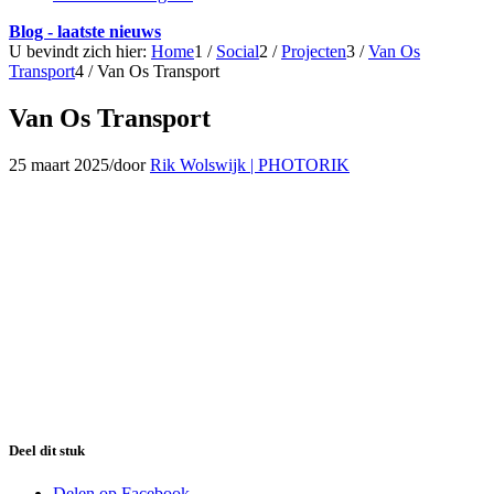
Blog - laatste nieuws
U bevindt zich hier:
Home
1
/
Social
2
/
Projecten
3
/
Van Os
Transport
4
/
Van Os Transport
Van Os Transport
25 maart 2025
/
door
Rik Wolswijk | PHOTORIK
Deel dit stuk
Delen op Facebook