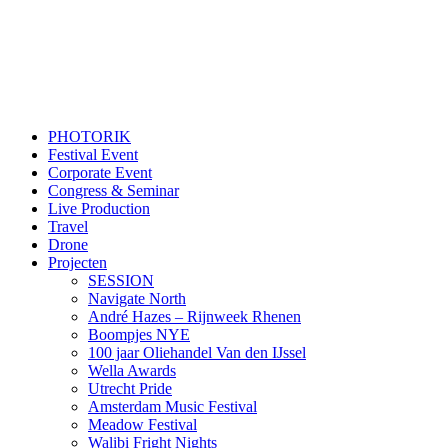
PHOTORIK
Festival Event
Corporate Event
Congress & Seminar
Live Production
Travel
Drone
Projecten
SESSION
Navigate North
André Hazes – Rijnweek Rhenen
Boompjes NYE
100 jaar Oliehandel Van den IJssel
Wella Awards
Utrecht Pride
Amsterdam Music Festival
Meadow Festival
Walibi Fright Nights