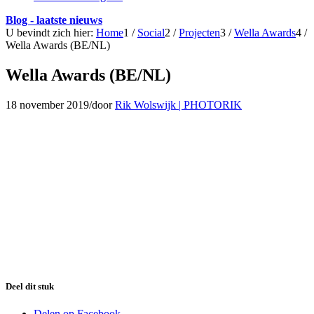
Blog - laatste nieuws
U bevindt zich hier:
Home
1
/
Social
2
/
Projecten
3
/
Wella Awards
4
/
Wella Awards (BE/NL)
Wella Awards (BE/NL)
18 november 2019
/
door
Rik Wolswijk | PHOTORIK
Deel dit stuk
Delen op Facebook