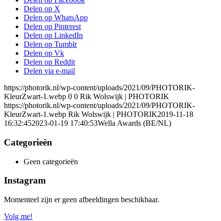
Delen op X
Delen op WhatsApp
Delen op Pinterest
Delen op LinkedIn
Delen op Tumblr
Delen op Vk
Delen op Reddit
Delen via e-mail
https://photorik.nl/wp-content/uploads/2021/09/PHOTORIK-
KleurZwart-1.webp
0
0
Rik Wolswijk | PHOTORIK
https://photorik.nl/wp-content/uploads/2021/09/PHOTORIK-
KleurZwart-1.webp
Rik Wolswijk | PHOTORIK
2019-11-18
16:32:45
2023-01-19 17:40:53
Wella Awards (BE/NL)
Categorieën
Geen categorieën
Instagram
Momenteel zijn er geen afbeeldingen beschikbaar.
Volg me!