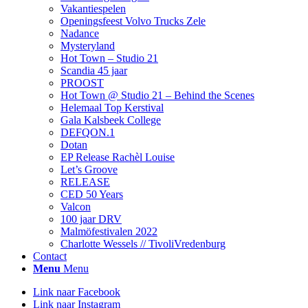
Vakantiespelen
Openingsfeest Volvo Trucks Zele
Nadance
Mysteryland
Hot Town – Studio 21
Scandia 45 jaar
PROOST
Hot Town @ Studio 21 – Behind the Scenes
Helemaal Top Kerstival
Gala Kalsbeek College
DEFQON.1
Dotan
EP Release Rachèl Louise
Let’s Groove
RELEASE
CED 50 Years
Valcon
100 jaar DRV
Malmöfestivalen 2022
Charlotte Wessels // TivoliVredenburg
Contact
Menu
Menu
Link naar Facebook
Link naar Instagram