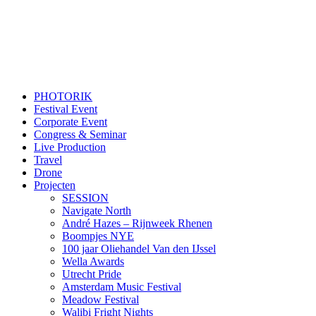
PHOTORIK
Festival Event
Corporate Event
Congress & Seminar
Live Production
Travel
Drone
Projecten
SESSION
Navigate North
André Hazes – Rijnweek Rhenen
Boompjes NYE
100 jaar Oliehandel Van den IJssel
Wella Awards
Utrecht Pride
Amsterdam Music Festival
Meadow Festival
Walibi Fright Nights