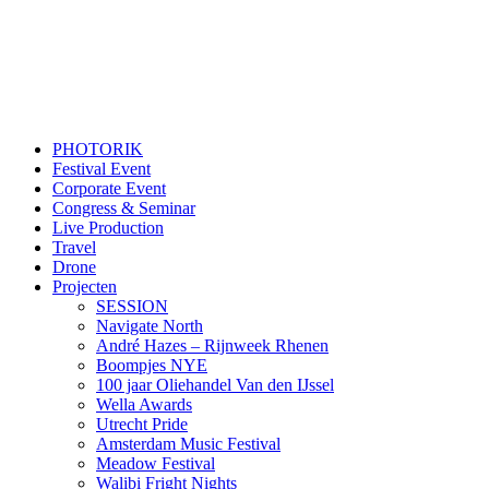
PHOTORIK
Festival Event
Corporate Event
Congress & Seminar
Live Production
Travel
Drone
Projecten
SESSION
Navigate North
André Hazes – Rijnweek Rhenen
Boompjes NYE
100 jaar Oliehandel Van den IJssel
Wella Awards
Utrecht Pride
Amsterdam Music Festival
Meadow Festival
Walibi Fright Nights