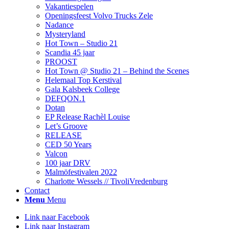
Vakantiespelen
Openingsfeest Volvo Trucks Zele
Nadance
Mysteryland
Hot Town – Studio 21
Scandia 45 jaar
PROOST
Hot Town @ Studio 21 – Behind the Scenes
Helemaal Top Kerstival
Gala Kalsbeek College
DEFQON.1
Dotan
EP Release Rachèl Louise
Let’s Groove
RELEASE
CED 50 Years
Valcon
100 jaar DRV
Malmöfestivalen 2022
Charlotte Wessels // TivoliVredenburg
Contact
Menu
Menu
Link naar Facebook
Link naar Instagram