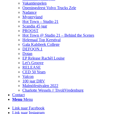
Vakantiespelen
Openingsfeest Volvo Trucks Zele
Nadance
Mysteryland
Hot Town – Studio 21
Scandia 45 jaar
PROOST
Hot Town @ Studio 21 – Behind the Scenes
Helemaal Top Kerstival
Gala Kalsbeek College
DEFQON.1
Dotan
EP Release Rachèl Louise
Let’s Groove
RELEASE
CED 50 Years
Valcon
100 jaar DRV
Malmöfestivalen 2022
Charlotte Wessels // TivoliVredenburg
Contact
Menu
Menu
Link naar Facebook
Link naar Instagram