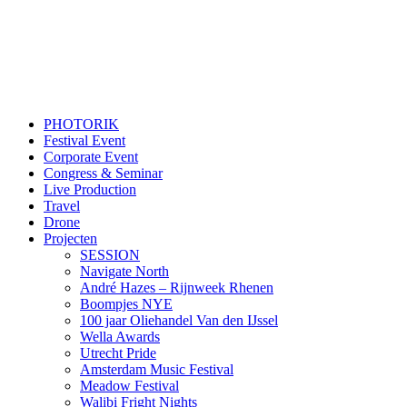
PHOTORIK
Festival Event
Corporate Event
Congress & Seminar
Live Production
Travel
Drone
Projecten
SESSION
Navigate North
André Hazes – Rijnweek Rhenen
Boompjes NYE
100 jaar Oliehandel Van den IJssel
Wella Awards
Utrecht Pride
Amsterdam Music Festival
Meadow Festival
Walibi Fright Nights