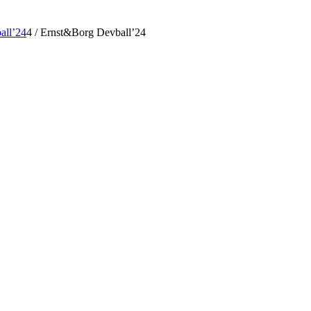
all’24
4
/
Ernst&Borg Devball’24