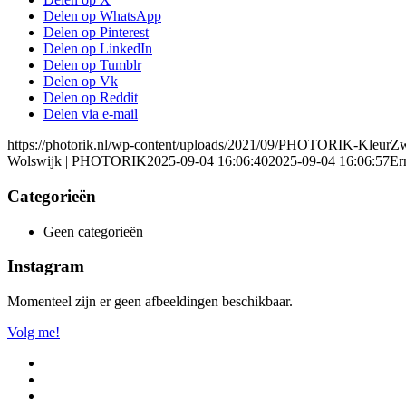
Delen op WhatsApp
Delen op Pinterest
Delen op LinkedIn
Delen op Tumblr
Delen op Vk
Delen op Reddit
Delen via e-mail
https://photorik.nl/wp-content/uploads/2021/09/PHOTORIK-KleurZ
Wolswijk | PHOTORIK
2025-09-04 16:06:40
2025-09-04 16:06:57
Er
Categorieën
Geen categorieën
Instagram
Momenteel zijn er geen afbeeldingen beschikbaar.
Volg me!