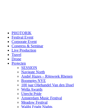
PHOTORIK
Festival Event
Corporate Event
Congress & Seminar
Live Production
Travel
Drone
Projecten
SESSION
Navigate North
André Hazes – Rijnweek Rhenen
Boompjes NYE
100 jaar Oliehandel Van den IJssel
Wella Awards
Utrecht Pride
Amsterdam Music Festival
Meadow Festival
Walibi Fright Nights