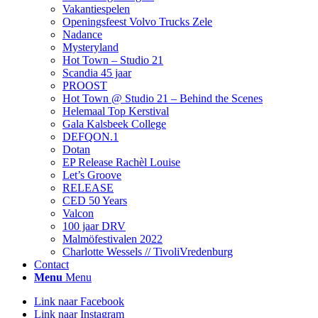
Vakantiespelen
Openingsfeest Volvo Trucks Zele
Nadance
Mysteryland
Hot Town – Studio 21
Scandia 45 jaar
PROOST
Hot Town @ Studio 21 – Behind the Scenes
Helemaal Top Kerstival
Gala Kalsbeek College
DEFQON.1
Dotan
EP Release Rachèl Louise
Let’s Groove
RELEASE
CED 50 Years
Valcon
100 jaar DRV
Malmöfestivalen 2022
Charlotte Wessels // TivoliVredenburg
Contact
Menu
Menu
Link naar Facebook
Link naar Instagram