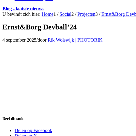
Blog - laatste nieuws
U bevindt zich hier:
Home
1
/
Social
2
/
Projecten
3
/
Ernst&Borg Devb
Ernst&Borg Devball’24
4 september 2025
/
door
Rik Wolswijk | PHOTORIK
Deel dit stuk
Delen op Facebook
Delen op X