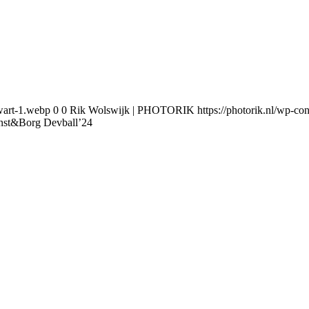
wart-1.webp
0
0
Rik Wolswijk | PHOTORIK
https://photorik.nl/wp-
nst&Borg Devball’24