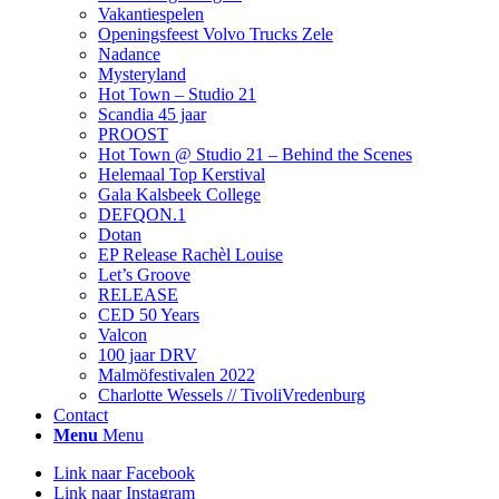
Vakantiespelen
Openingsfeest Volvo Trucks Zele
Nadance
Mysteryland
Hot Town – Studio 21
Scandia 45 jaar
PROOST
Hot Town @ Studio 21 – Behind the Scenes
Helemaal Top Kerstival
Gala Kalsbeek College
DEFQON.1
Dotan
EP Release Rachèl Louise
Let’s Groove
RELEASE
CED 50 Years
Valcon
100 jaar DRV
Malmöfestivalen 2022
Charlotte Wessels // TivoliVredenburg
Contact
Menu
Menu
Link naar Facebook
Link naar Instagram