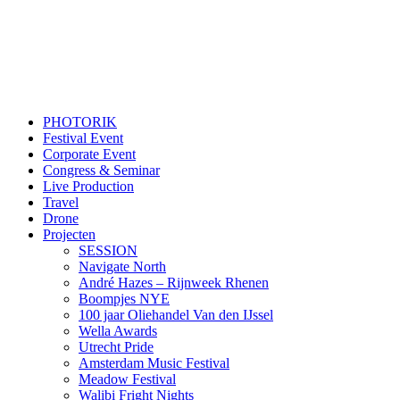
PHOTORIK
Festival Event
Corporate Event
Congress & Seminar
Live Production
Travel
Drone
Projecten
SESSION
Navigate North
André Hazes – Rijnweek Rhenen
Boompjes NYE
100 jaar Oliehandel Van den IJssel
Wella Awards
Utrecht Pride
Amsterdam Music Festival
Meadow Festival
Walibi Fright Nights