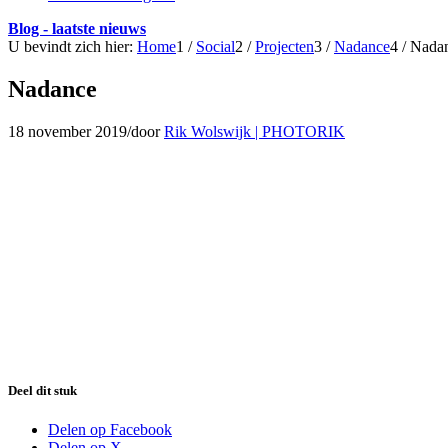
Blog - laatste nieuws
U bevindt zich hier:
Home
1
/
Social
2
/
Projecten
3
/
Nadance
4
/
Nada
Nadance
18 november 2019
/
door
Rik Wolswijk | PHOTORIK
Deel dit stuk
Delen op Facebook
Delen op X