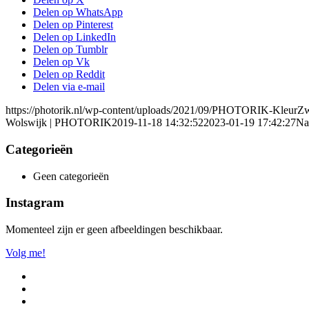
Delen op WhatsApp
Delen op Pinterest
Delen op LinkedIn
Delen op Tumblr
Delen op Vk
Delen op Reddit
Delen via e-mail
https://photorik.nl/wp-content/uploads/2021/09/PHOTORIK-KleurZ
Wolswijk | PHOTORIK
2019-11-18 14:32:52
2023-01-19 17:42:27
Na
Categorieën
Geen categorieën
Instagram
Momenteel zijn er geen afbeeldingen beschikbaar.
Volg me!