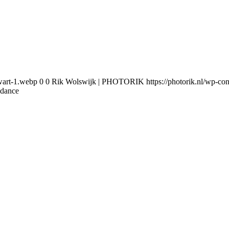
wart-1.webp
0
0
Rik Wolswijk | PHOTORIK
https://photorik.nl/wp-
dance